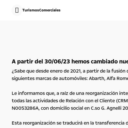
s
k
Turismos
Comerciales
i
p
c
s
o
k
n
i
t
p
e
t
n
o
t
N
D
a
a
v
A partir del 30/06/23 hemos cambiado nue
t
i
a
g
¿Sabe que desde enero de 2021, a partir de la fusión 
a
t
siguientes marcas de automóviles: Abarth, Alfa Romeo,
i
o
n
Le informamos que, a raíz de una reorganización inter
D
todas las actividades de Relación con el Cliente (CR
a
t
N0053286A, con domicilio social en C.so G. Agnelli 2
a
Esta reorganización se traducirá en la transferencia 