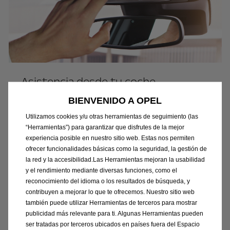
Asistencia desde tu coche
BIENVENIDO A OPEL
En caso de accidente, tu vehículo
automaticamente hace una llamada de
Utilizamos cookies y/u otras herramientas de seguimiento (las
“Herramientas”) para garantizar que disfrutes de la mejor
emergencia geolocalizada sin ninguna acción
experiencia posible en nuestro sitio web. Estas nos permiten
por tu parte. Tú también puedes colaborar
ofrecer funcionalidades básicas como la seguridad, la gestión de
pulsando el botón rojo de SOS*
la red y la accesibilidad.Las Herramientas mejoran la usabilidad
y el rendimiento mediante diversas funciones, como el
reconocimiento del idioma o los resultados de búsqueda, y
* En el caso de tener activada la geolocalización
contribuyen a mejorar lo que te ofrecemos. Nuestro sitio web
también puede utilizar Herramientas de terceros para mostrar
publicidad más relevante para ti. Algunas Herramientas pueden
ser tratadas por terceros ubicados en países fuera del Espacio