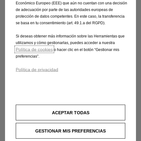
Económico Europeo (EEE) que aún no cuentan con una decisión
de adecuación por parte de las autoridades europeas de
protección de datos competentes. En este caso, la transferencia
se basa en tu consentimiento (art. 49.1.a del RGPD).
Si deseas obtener más información sobre las Herramientas que
utilizamos y cómo gestionarlas, puedes acceder a nuestra
Política de cookies
o hacer clic en el botón “Gestionar mis
preferencias”.
Política de privacidad
Asistencia vía myOpel App
Contacta con Opel Assistance de manera rápida
y sencilla usando myOpel App en tu
smartphone.
ACEPTAR TODAS
GESTIONAR MIS PREFERENCIAS
Descarga myOpel App: