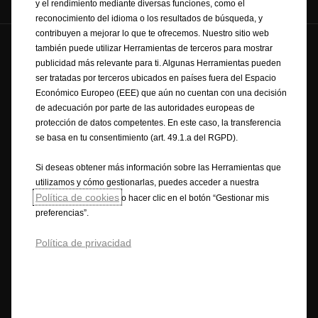
y el rendimiento mediante diversas funciones, como el
reconocimiento del idioma o los resultados de búsqueda, y
contribuyen a mejorar lo que te ofrecemos. Nuestro sitio web
también puede utilizar Herramientas de terceros para mostrar
© Opel 2025
Marca comercial y copyrights
publicidad más relevante para ti. Algunas Herramientas pueden
Política de Privacidad
Política de cookies
ser tratadas por terceros ubicados en países fuera del Espacio
Datos de consumo
Información legal
Reciclaje
Económico Europeo (EEE) que aún no cuentan con una decisión
FAQ
Contacta con nosotros
Opel Internacional
de adecuación por parte de las autoridades europeas de
Declaración de Conformidad
Preferencias de Cookies
protección de datos competentes. En este caso, la transferencia
Accesibilidad
se basa en tu consentimiento (art. 49.1.a del RGPD).
Si deseas obtener más información sobre las Herramientas que
utilizamos y cómo gestionarlas, puedes acceder a nuestra
Opel realiza todos los esfuerzos necesarios para garantizar que la
Política de cookies
o hacer clic en el botón “Gestionar mis
información contenida en el Sitio sea correcta y esté actualizada. Opel
preferencias”.
garantiza la exactitud, exhaustividad y veracidad de los precios de los
vehículos ofertados. La información mostrada puede diferir de las
Política de privacidad
últimas especificaciones, igualmente, el equipamiento descrito o
mostrado puede no estar disponible en algunos países o solo puede
estarlo opcionalmente con un coste adicional. Opel se reserva el derecho
de modificar en cualquier momento las especificaciones del producto.
Para obtener la información más actual contacte con su Distribuidor
Opel.