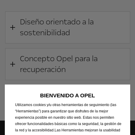
Diseño orientado a la
sostenibilidad
Concepto Opel para la
recuperación
Recogida de tu Opel
BIENVENIDO A OPEL
Utilizamos cookies y/u otras herramientas de seguimiento (las
“Herramientas”) para garantizar que disfrutes de la mejor
experiencia posible en nuestro sitio web. Estas nos permiten
ofrecer funcionalidades básicas como la seguridad, la gestión de
la red y la accesibilidad.Las Herramientas mejoran la usabilidad
Síguenos en