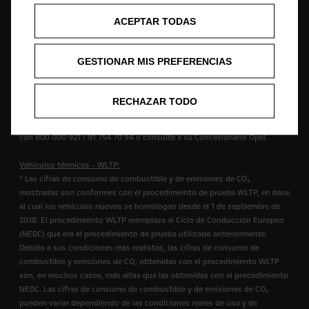
ACEPTAR TODAS
Los textos e imágenes pueden referirse o mostrar equipamiento opcional
no incluido de serie y disponible con un coste adicional. La información
es vigente en el momento de su publicación. Queda reservado el derecho
GESTIONAR MIS PREFERENCIAS
a modificar en cualquier momento las características técnicas, el diseño
y el equipamiento. Los colores mostrados son solo una aproximación a
los colores reales. La disponibilidad, características técnicas y el
RECHAZAR TODO
equipamiento de serie u opcional de nuestros vehículos pueden variar
según el país. Para obtener la información más reciente, contacte
con 800 000 921 / 91 754 70 94 o consulte a su Concesionario Opel.
Vehículos térmicos - WLTP:
* Las cifras de consumo de combustible y de emisiones de CO₂
mostradas son conformes con el procedimiento de prueba WLTP, en base
al cual los vehículos nuevos se homologan desde el 1 de septiembre de
2018. El procedimiento WLTP reemplaza al Ciclo de Conducción Europeo
(NEDC) que era el procedimiento de prueba utilizado anteriormente.
Debido a sus condiciones más realistas, las cifras de consumo de
combustible y emisiones de CO₂ obtenidas con el procedimiento WLTP
son, en muchos casos, más altas que las obtenidas con el procedimiento
NEDC. Las cifras de consumo de combustible y de emisiones de CO₂
pueden variar dependiendo de las condiciones reales de uso y de