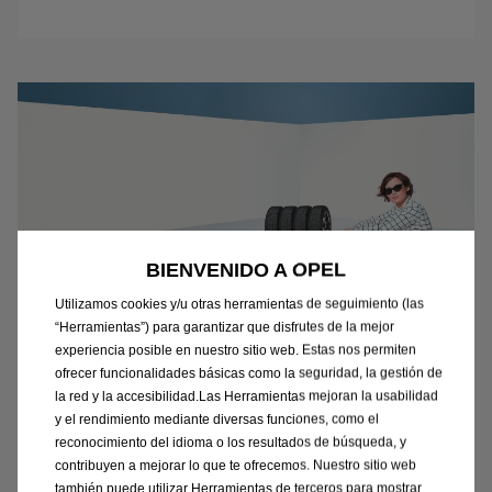
BIENVENIDO A OPEL
Utilizamos cookies y/u otras herramientas de seguimiento (las
“Herramientas”) para garantizar que disfrutes de la mejor
experiencia posible en nuestro sitio web. Estas nos permiten
2x1 en Neumáticos Goodyear
ofrecer funcionalidades básicas como la seguridad, la gestión de
la red y la accesibilidad.Las Herramientas mejoran la usabilidad
y el rendimiento mediante diversas funciones, como el
2X1 en neumáticos, sobre tarifa oficial vigente,
reconocimiento del idioma o los resultados de búsqueda, y
al montar 2 o 4 neumáticos GOODYEAR*
contribuyen a mejorar lo que te ofrecemos. Nuestro sitio web
también puede utilizar Herramientas de terceros para mostrar