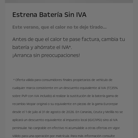
Estrena Batería Sin IVA
Este verano, que el calor no te deje tirado…
Antes de que el calor te pase factura, cambia tu
batería y ahórrate el IVA*.
¡Arranca sin preocupaciones!
* Oferta válida para consumidores finales propietarios de vehículo de
cualquier marca consistente en un descuento equivalente al IVA (17,35%
sobre PVP con IVA incluido) al realizar la sustitución de la batería gama de
recambio Mopar original o su equivalente en piezas de la gama Eurorepar
desde el 1 de julio al 31 de agosto de 2026. En Canarias, Ceuta y Melilla no se
aplicará un descuento equivalente al impuesto local (IGIC/IPSI) sino al IVA
peninsular. No canjeable en efectivo ni acumulable a otras ofertas en vigor.
Válido para una operación por matrícula. Para más información consulte