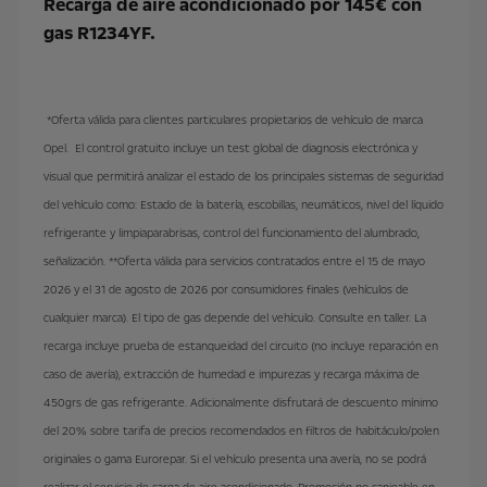
Recarga de aire acondicionado por 145€ con
gas R1234YF.
*Oferta válida para clientes particulares propietarios de vehículo de marca
Opel. El control gratuito incluye un test global de diagnosis electrónica y
visual que permitirá analizar el estado de los principales sistemas de seguridad
del vehículo como: Estado de la batería, escobillas, neumáticos, nivel del líquido
refrigerante y limpiaparabrisas, control del funcionamiento del alumbrado,
señalización. **Oferta válida para servicios contratados entre el 15 de mayo
2026 y el 31 de agosto de 2026 por consumidores finales (vehículos de
cualquier marca). El tipo de gas depende del vehículo. Consulte en taller. La
recarga incluye prueba de estanqueidad del circuito (no incluye reparación en
caso de avería), extracción de humedad e impurezas y recarga máxima de
450grs de gas refrigerante. Adicionalmente disfrutará de descuento mínimo
del 20% sobre tarifa de precios recomendados en filtros de habitáculo/polen
originales o gama Eurorepar. Si el vehículo presenta una avería, no se podrá