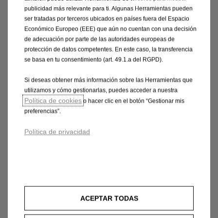
publicidad más relevante para ti. Algunas Herramientas pueden
ser tratadas por terceros ubicados en países fuera del Espacio
* Oferta válida en Península y Baleares para clientes particulares propietarios
Económico Europeo (EEE) que aún no cuentan con una decisión
de vehículo de cualquier marca, consistente en un 50% de descuento por
de adecuación por parte de las autoridades europeas de
neumático de la Marca GOODYEAR sobre la tarifa oficial vigente. La aplicación
protección de datos competentes. En este caso, la transferencia
se basa en tu consentimiento (art. 49.1.a del RGPD).
de la oferta está sujeta a la realización de la operación de sustitución de 2 ó 4
neumáticos entre el 1 de enero y el 31 de diciembre de 2026. No canjeable en
Si deseas obtener más información sobre las Herramientas que
efectivo ni acumulable a otras ofertas en vigor. Consulte condiciones en
utilizamos y cómo gestionarlas, puedes acceder a nuestra
los
Servicios Oficiales Opel adheridos
a la promoción.
Política de cookies
o hacer clic en el botón “Gestionar mis
preferencias”.
Calcular presupuesto
Política de privacidad
ACEPTAR TODAS