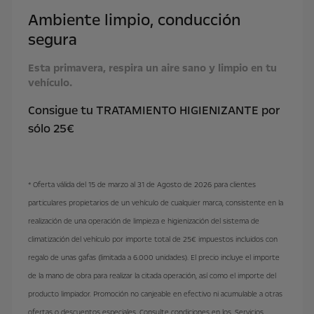
Ambiente limpio, conducción
segura
Esta primavera, respira un aire sano y limpio en tu
vehículo.
Consigue tu TRATAMIENTO HIGIENIZANTE por
sólo 25€
* Oferta válida del 15 de marzo al 31 de Agosto de 2026 para clientes
particulares propietarios de un vehículo de cualquier marca, consistente en la
realización de una operación de limpieza e higienización del sistema de
climatización del vehículo por importe total de 25€ impuestos incluidos con
regalo de unas gafas (limitada a 6.000 unidades). El precio incluye el importe
de la mano de obra para realizar la citada operación, así como el importe del
producto limpiador. Promoción no canjeable en efectivo ni acumulable a otras
ofertas o descuentos especiales. Consulte condiciones en los
Servicios