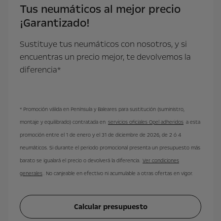
Tus neumáticos al mejor precio
¡Garantizado!
Sustituye tus neumáticos con nosotros, y si
encuentras un precio mejor, te devolvemos la
diferencia*
* Promoción válida en Península y Baleares para sustitución (suministro,
montaje y equilibrado) contratada en
servicios oficiales Opel adheridos
a esta
promoción entre el 1 de enero y el 31 de diciembre de 2026, de 2 ó 4
neumáticos. Si durante el periodo promocional presenta un presupuesto más
barato se igualará el precio o devolverá la diferencia.
Ver condiciones
generales
. No canjeable en efectivo ni acumulable a otras ofertas en vigor.
Calcular presupuesto