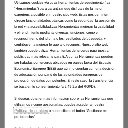
Utilizamos cookies y/u otras herramientas de seguimiento (las
diciembre de 2008 al 10 de enero de 2017) y Chevrolet
“Herramientas”) para garantizar que disfrutes de la mejor
Trax (del 12 de noviembre de 2012 al 31 de agosto de
experiencia posible en nuestro sitio web. Estas nos permiten
2015).
ofrecer funcionalidades básicas como la seguridad, la gestión de
la red y la accesibilidad.Las Herramientas mejoran la usabilidad
y el rendimiento mediante diversas funciones, como el
*Si su vehículo esta afectado por la campaña
reconocimiento del idioma o los resultados de búsqueda, y
recuperación Takata y está interesado en reparación
contribuyen a mejorar lo que te ofrecemos. Nuestro sitio web
en su domicilio, le informamos que sus datos serán
también puede utilizar Herramientas de terceros para mostrar
publicidad más relevante para ti. Algunas Herramientas pueden
tratados por nuestro socio FORMEL-D con CIF-
ser tratadas por terceros ubicados en países fuera del Espacio
B62354253 para llevar a cabo la reparación solicitada
Económico Europeo (EEE) que aún no cuentan con una decisión
en el lugar que nos haya indicado.
de adecuación por parte de las autoridades europeas de
protección de datos competentes. En este caso, la transferencia
se basa en tu consentimiento (art. 49.1.a del RGPD).
Si deseas obtener más información sobre las Herramientas que
utilizamos y cómo gestionarlas, puedes acceder a nuestra
Consulta el VIN de tu Opel
Política de cookies
o hacer clic en el botón “Gestionar mis
preferencias”.
El VIN (Número de Identificación del Vehículo) está