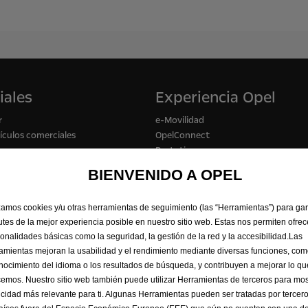
iales
Experiencia Opel
r
e-Movilidad
culos comerciales
OpelConnect
 carga
Prototipos
pasajeros
Opel classic
BIENVENIDO A OPEL
iones
Campañas
Opel Lifestyle Shop
 vehículo
izamos cookies y/u otras herramientas de seguimiento (las “Herramientas”) para ga
rutes de la mejor experiencia posible en nuestro sitio web. Estas nos permiten ofrec
ionalidades básicas como la seguridad, la gestión de la red y la accesibilidad.Las
amientas mejoran la usabilidad y el rendimiento mediante diversas funciones, com
nocimiento del idioma o los resultados de búsqueda, y contribuyen a mejorar lo qu
cemos. Nuestro sitio web también puede utilizar Herramientas de terceros para mos
icidad más relevante para ti. Algunas Herramientas pueden ser tratadas por tercer