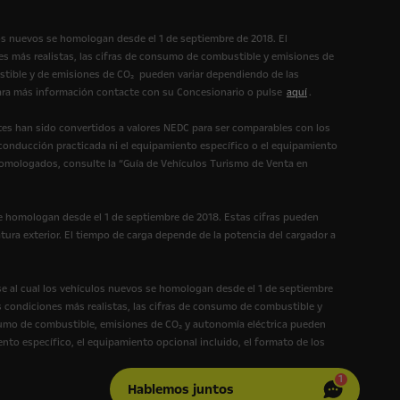
os nuevos se homologan desde el 1 de septiembre de 2018. El
s más realistas, las cifras de consumo de combustible y emisiones de
tible y de emisiones de CO₂ pueden variar dependiendo de las
 Para más información contacte con su Concesionario o pulse
aquí
.
es han sido convertidos a valores NEDC para ser comparables con los
 conducción practicada ni el equipamiento específico o el equipamiento
homologados, consulte la “Guía de Vehículos Turismo de Venta en
e homologan desde el 1 de septiembre de 2018. Estas cifras pueden
tura exterior. El tiempo de carga depende de la potencia del cargador a
e al cual los vehículos nuevos se homologan desde el 1 de septiembre
 condiciones más realistas, las cifras de consumo de combustible y
umo de combustible, emisiones de CO₂ y autonomía eléctrica pueden
ento específico, el equipamiento opcional incluido, el formato de los
1
Hablemos juntos