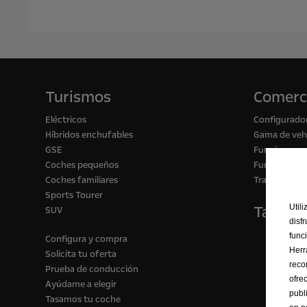
Turismos
Comerc
Eléctricos
Configurado
Híbridos enchufables
Gama de vehí
GSE
Furgón para
Coches pequeños
Furgón para 
Coches familiares
Transformac
Sports Tourer
Tasa tu
Util
SUV
disf
func
Configura y compra
Herr
Solicita tu oferta
reco
Prueba de conducción
ofre
Ayúdame a elegir
publ
Tasamos tu coche