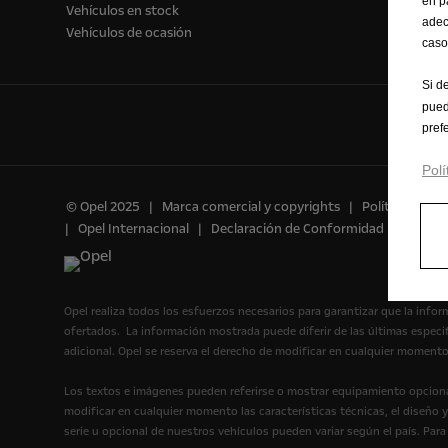
en p
Vehículos en stock
adec
Vehículos de ocasión
caso
Si d
pued
pref
Polí
© Opel 2025
Marca comercial y copyrights
Política de Pr
Opel Internacional
Declaración de Conformidad
Prefer
Opel realiza todos los esfuerzos necesarios para garantizar que la infor
ofertados. La información mostrada puede diferir de las últimas espec
adicional. Opel se reserva el derecho de modificar en cualquier momento
Los textos e imágenes pueden referirse o mostrar equipamiento opcional
modificar en cualquier momento las características técnicas, el diseño 
serie u opcional de nuestros vehículos pueden variar según el país. Par