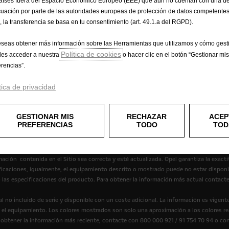
aíses fuera del Espacio Económico Europeo (EEE) que aún no cuentan con una de
uación por parte de las autoridades europeas de protección de datos competentes
, la transferencia se basa en tu consentimiento (art. 49.1.a del RGPD).
eseas obtener más información sobre las Herramientas que utilizamos y cómo gesti
Política de cookies
es acceder a nuestra
o hacer clic en el botón “Gestionar mis
erencias”.
tica de privacidad
ivacidad
Política de cookies
Datos de consumo
Información legal
encias de Cookies
GESTIONAR MIS
Accesibilidad
RECHAZAR
ACEP
PREFERENCIAS
TODO
TOD
mación contenida en el Sitio sea correcta y esté actualizada. Opel garantiza la exact
ificaciones, igualmente, el equipamiento descrito o mostrado puede no estar dispon
 las especificaciones del producto. Para obtener la información más actual contacte
 no incluido de serie y disponible con un coste adicional. La información es vigen
y el equipamiento. Los colores mostrados son solo una aproximación a los colores rea
a obtener la información más reciente, contacte con 800 000 921 / 91 754 70 94 o co