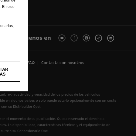
cisión de
. En este
onarlas,
Síguenos en
Reciclaje
FAQ
Contacta con nosotros
TAR
AS
itud, exhaustividad y veracidad de los precios de los vehículos
ible en algunos países o solo puede estarlo opcionalmente con un coste
 con su Distribuidor Opel.
te en el momento de su publicación. Queda reservado el derecho a
les. La disponibilidad, características técnicas y el equipamiento de
nsulte a su Concesionario Opel.