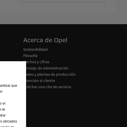
Acerca de Opel
Sostenibilidad
Filosofía
Hechos y cifras
Consejo de administración
Sedes y plantas de producción
Atención al cliente
rantizar que
Solicitar una cita de servicio
er
o el
e te
trar
os ubicados