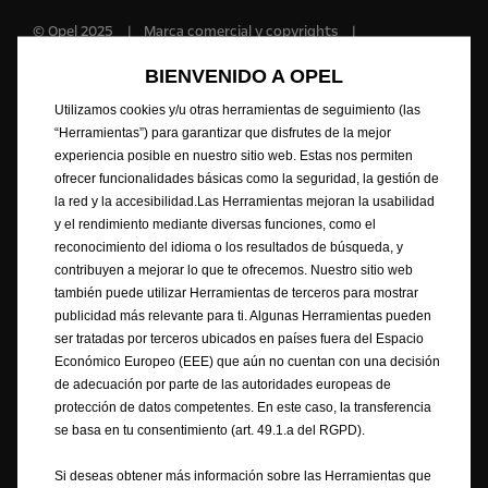
© Opel 2025
Marca comercial y copyrights
Política de Privacidad
Política de cookies
BIENVENIDO A OPEL
Datos de consumo
Información legal
Reciclaje
FAQ
Contacta con nosotros
Opel Internacional
Utilizamos cookies y/u otras herramientas de seguimiento (las
Declaración de Conformidad
Preferencias de Cookies
“Herramientas”) para garantizar que disfrutes de la mejor
Accesibilidad
experiencia posible en nuestro sitio web. Estas nos permiten
ofrecer funcionalidades básicas como la seguridad, la gestión de
la red y la accesibilidad.Las Herramientas mejoran la usabilidad
y el rendimiento mediante diversas funciones, como el
Opel realiza todos los esfuerzos necesarios para garantizar que la
reconocimiento del idioma o los resultados de búsqueda, y
información contenida en el Sitio sea correcta y esté actualizada. Opel
contribuyen a mejorar lo que te ofrecemos. Nuestro sitio web
garantiza la exactitud, exhaustividad y veracidad de los precios de los
también puede utilizar Herramientas de terceros para mostrar
vehículos ofertados. La información mostrada puede diferir de las
publicidad más relevante para ti. Algunas Herramientas pueden
últimas especificaciones, igualmente, el equipamiento descrito o
ser tratadas por terceros ubicados en países fuera del Espacio
mostrado puede no estar disponible en algunos países o solo puede
Económico Europeo (EEE) que aún no cuentan con una decisión
estarlo opcionalmente con un coste adicional. Opel se reserva el derecho
de adecuación por parte de las autoridades europeas de
de modificar en cualquier momento las especificaciones del producto.
protección de datos competentes. En este caso, la transferencia
Para obtener la información más actual contacte con su Distribuidor
se basa en tu consentimiento (art. 49.1.a del RGPD).
Opel.
Si deseas obtener más información sobre las Herramientas que
Los textos e imágenes pueden referirse o mostrar equipamiento opcional