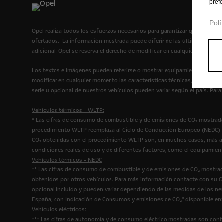
pref
Polí
Opel realiza todos los esfuerzos necesarios para garantizar que la infor
ofertados. La información mostrada puede diferir de las últimas espec
adicional. Opel se reserva el derecho de modificar en cualquier momento
Los textos e imágenes pueden referirse o mostrar equipamiento opcional
modificar en cualquier momento las características técnicas, el diseño 
serie u opcional de nuestros vehículos pueden variar según el país. Par
Vehículos térmicos - WLTP:
* Las cifras de consumo de combustible y de emisiones de CO₂ mostrada
procedimiento WLTP reemplaza al Ciclo de Conducción Europeo (NEDC) qu
CO₂ obtenidas con el procedimiento WLTP son, en muchos casos, más al
condiciones reales de uso y de diferentes factores, como el equipamien
Vehículos térmicos - NEDC
** Las cifras de consumo de combustible y de emisiones de CO₂ mostrad
obtenidos por otros vehículos. Para más información contacte con su Co
opcional incluido y pueden variar dependiendo de las medidas de los n
España, con Indicación de Consumos y emisiones de CO₂" disponible en
Vehículos eléctricos:
*** Las cifras de autonomía y de consumo eléctrico mostradas son conf