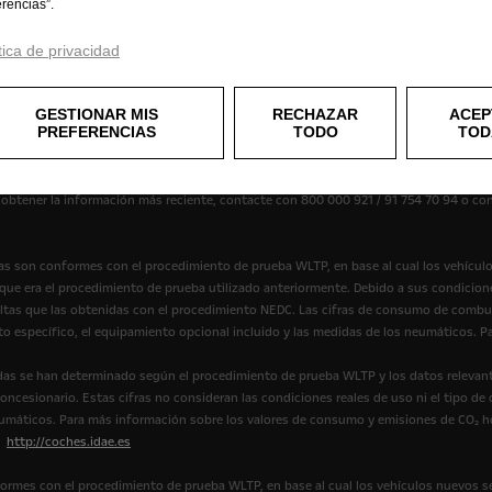
erencias”.
tica de privacidad
mación contenida en el Sitio sea correcta y esté actualizada. Opel garantiza la exact
ificaciones, igualmente, el equipamiento descrito o mostrado puede no estar dispon
 las especificaciones del producto. Para obtener la información más actual contacte
GESTIONAR MIS
RECHAZAR
ACEP
PREFERENCIAS
TODO
TOD
 no incluido de serie y disponible con un coste adicional. La información es vigen
y el equipamiento. Los colores mostrados son solo una aproximación a los colores rea
a obtener la información más reciente, contacte con 800 000 921 / 91 754 70 94 o co
s son conformes con el procedimiento de prueba WLTP, en base al cual los vehícul
e era el procedimiento de prueba utilizado anteriormente. Debido a sus condicione
tas que las obtenidas con el procedimiento NEDC. Las cifras de consumo de combus
to específico, el equipamiento opcional incluido y las medidas de los neumáticos.
as se han determinado según el procedimiento de prueba WLTP y los datos relevant
ncesionario. Estas cifras no consideran las condiciones reales de uso ni el tipo de
eumáticos. Para más información sobre los valores de consumo y emisiones de CO₂ 
:
http://coches.idae.es
ormes con el procedimiento de prueba WLTP, en base al cual los vehículos nuevos s