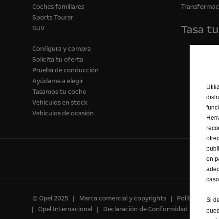
Coches familiares
Transformac
Sports Tourer
Tasa tu
SUV
Configura y compra
Solicita tu oferta
Prueba de conducción
Ayúdame a elegir
Util
Tasamos tu coche
disf
Vehículos en stock
func
Vehículos de ocasión
Herr
reco
ofre
publ
en p
adec
caso
© Opel 2025
Marca comercial y copyrights
Política de Pr
Si d
Opel Internacional
Declaración de Conformidad
Prefer
pued