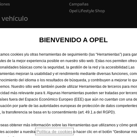
iones
Campañas
Opel Lifestyle Shop
 vehículo
BIENVENIDO A OPEL
izamos cookies y/u otras herramientas de seguimiento (las “Herramientas”) para ga
rutes de la mejor experiencia posible en nuestro sitio web. Estas nos permiten ofrec
ionalidades básicas como la seguridad, la gestión de la red y la accesibilidad.Las
amientas mejoran la usabilidad y el rendimiento mediante diversas funciones, com
nocimiento del idioma o los resultados de búsqueda, y contribuyen a mejorar lo qu
cemos. Nuestro sitio web también puede utilizar Herramientas de terceros para mos
icidad más relevante para ti. Algunas Herramientas pueden ser tratadas por tercer
aíses fuera del Espacio Económico Europeo (EEE) que aún no cuentan con una de
uación por parte de las autoridades europeas de protección de datos competentes
, la transferencia se basa en tu consentimiento (art. 49.1.a del RGPD).
ivacidad
Política de cookies
Datos de consumo
Información legal
eseas obtener más información sobre las Herramientas que utilizamos y cómo gesti
encias de Cookies
Accesibilidad
Política de cookies
es acceder a nuestra
o hacer clic en el botón “Gestionar mis