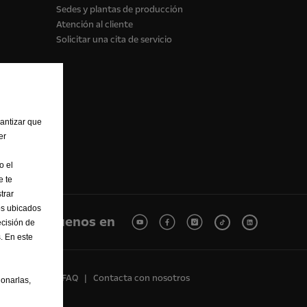
Sedes y plantas de producción
Atención al cliente
Solicitar una cita de servicio
rantizar que
er
o el
e te
trar
os ubicados
Síguenos en
cisión de
. En este
Reciclaje
FAQ
Contacta con nosotros
onarlas,