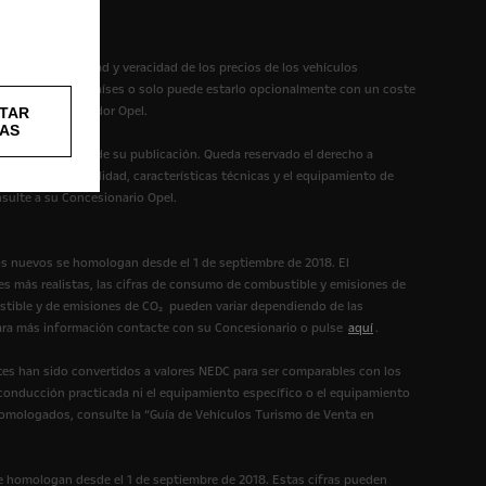
itud, exhaustividad y veracidad de los precios de los vehículos
ible en algunos países o solo puede estarlo opcionalmente con un coste
 con su Distribuidor Opel.
TAR
AS
te en el momento de su publicación. Queda reservado el derecho a
les. La disponibilidad, características técnicas y el equipamiento de
nsulte a su Concesionario Opel.
os nuevos se homologan desde el 1 de septiembre de 2018. El
s más realistas, las cifras de consumo de combustible y emisiones de
tible y de emisiones de CO₂ pueden variar dependiendo de las
 Para más información contacte con su Concesionario o pulse
aquí
.
es han sido convertidos a valores NEDC para ser comparables con los
 conducción practicada ni el equipamiento específico o el equipamiento
homologados, consulte la “Guía de Vehículos Turismo de Venta en
e homologan desde el 1 de septiembre de 2018. Estas cifras pueden