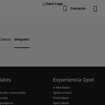
Contacto
Cabina
Volquete
iales
Experiencia Opel
r
e-Movilidad
culos comerciales
OpelConnect
 carga
Prototipos
pasajeros
Opel classic