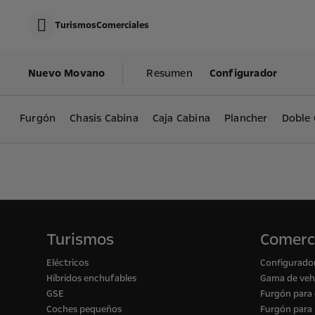
s
k
Turismos
Comerciales
i
p
c
s
o
k
Nuevo Movano
Resumen
Configurador
n
i
t
p
e
t
n
o
t
Furgón
Chasis Cabina
Caja Cabina
Plancher
Doble 
N
D
a
a
v
t
i
a
g
a
t
i
o
n
D
Turismos
Comerc
a
t
Eléctricos
Configurado
a
Híbridos enchufables
Gama de vehí
GSE
Furgón para
Coches pequeños
Furgón para 