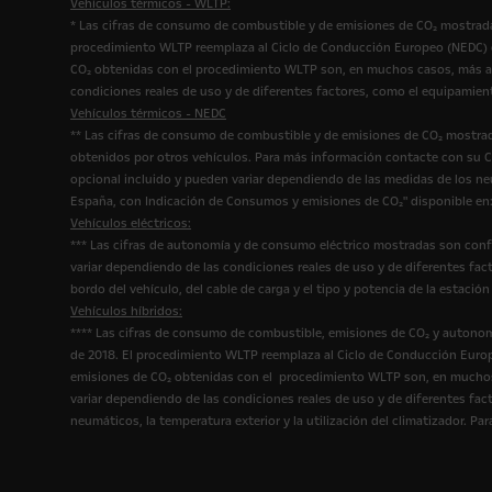
Vehículos térmicos - WLTP:
* Las cifras de consumo de combustible y de emisiones de CO₂ mostrada
procedimiento WLTP reemplaza al Ciclo de Conducción Europeo (NEDC) qu
CO₂ obtenidas con el procedimiento WLTP son, en muchos casos, más al
condiciones reales de uso y de diferentes factores, como el equipamien
Vehículos térmicos - NEDC
** Las cifras de consumo de combustible y de emisiones de CO₂ mostrad
obtenidos por otros vehículos. Para más información contacte con su Co
opcional incluido y pueden variar dependiendo de las medidas de los n
España, con Indicación de Consumos y emisiones de CO₂" disponible en
Vehículos eléctricos:
*** Las cifras de autonomía y de consumo eléctrico mostradas son conf
variar dependiendo de las condiciones reales de uso y de diferentes fact
bordo del vehículo, del cable de carga y el tipo y potencia de la estac
Vehículos híbridos:
**** Las cifras de consumo de combustible, emisiones de CO₂ y autonom
de 2018. El procedimiento WLTP reemplaza al Ciclo de Conducción Europ
emisiones de CO₂ obtenidas con el procedimiento WLTP son, en muchos 
variar dependiendo de las condiciones reales de uso y de diferentes fact
neumáticos, la temperatura exterior y la utilización del climatizador. 