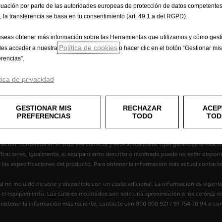
uación por parte de las autoridades europeas de protección de datos competentes
, la transferencia se basa en tu consentimiento (art. 49.1.a del RGPD).
eseas obtener más información sobre las Herramientas que utilizamos y cómo gesti
Política de cookies
es acceder a nuestra
o hacer clic en el botón “Gestionar mis
erencias”.
tica de privacidad
ivacidad
Política de cookies
Datos de consumo
Información legal
encias de Cookies
Accesibilidad
GESTIONAR MIS
RECHAZAR
ACEP
PREFERENCIAS
TODO
TOD
mación contenida en el Sitio sea correcta y esté actualizada. Opel garantiza la exact
ificaciones, igualmente, el equipamiento descrito o mostrado puede no estar dispon
 las especificaciones del producto. Para obtener la información más actual contacte
 no incluido de serie y disponible con un coste adicional. La información es vigen
y el equipamiento. Los colores mostrados son solo una aproximación a los colores rea
a obtener la información más reciente, contacte con 800 000 921 / 91 754 70 94 o co