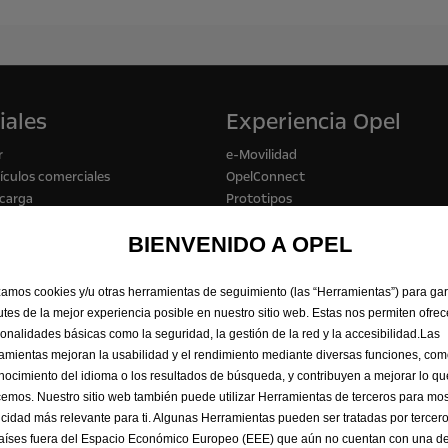
iales
Experiencia Opel
r
e-Movilidad
culos comerciales
OpelConnect
 carga
Prototipos
pasajeros
Opel classic
BIENVENIDO A OPEL
iones
Campañas
Opel Lifestyle Shop
 vehículo
izamos cookies y/u otras herramientas de seguimiento (las “Herramientas”) para ga
rutes de la mejor experiencia posible en nuestro sitio web. Estas nos permiten ofrec
ionalidades básicas como la seguridad, la gestión de la red y la accesibilidad.Las
amientas mejoran la usabilidad y el rendimiento mediante diversas funciones, com
nocimiento del idioma o los resultados de búsqueda, y contribuyen a mejorar lo qu
cemos. Nuestro sitio web también puede utilizar Herramientas de terceros para mos
icidad más relevante para ti. Algunas Herramientas pueden ser tratadas por tercer
aíses fuera del Espacio Económico Europeo (EEE) que aún no cuentan con una de