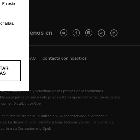
. En este
onarlas,
Síguenos en
Reciclaje
FAQ
Contacta con nosotros
TAR
AS
itud, exhaustividad y veracidad de los precios de los vehículos
ible en algunos países o solo puede estarlo opcionalmente con un coste
 con su Distribuidor Opel.
te en el momento de su publicación. Queda reservado el derecho a
les. La disponibilidad, características técnicas y el equipamiento de
nsulte a su Concesionario Opel.