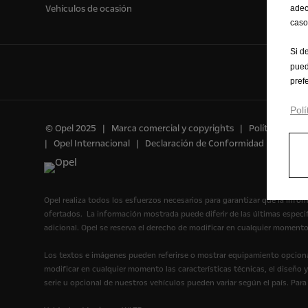
Vehículos de ocasión
adec
caso
Si d
pued
pref
Polí
© Opel 2025
Marca comercial y copyrights
Política de Pr
Opel Internacional
Declaración de Conformidad
Prefer
Opel realiza todos los esfuerzos necesarios para garantizar que la infor
ofertados. La información mostrada puede diferir de las últimas espec
adicional. Opel se reserva el derecho de modificar en cualquier momento
Los textos e imágenes pueden referirse o mostrar equipamiento opcional
modificar en cualquier momento las características técnicas, el diseño 
serie u opcional de nuestros vehículos pueden variar según el país. Par