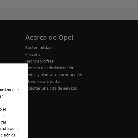
Acerca de Opel
Sostenibilidad
Filosofía
Hechos y cifras
Consejo de administración
Sedes y plantas de producción
Atención al cliente
Solicitar una cita de servicio
rantizar que
er
o el
e te
trar
os ubicados
cisión de