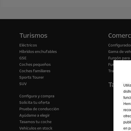
Turismos
Comerc
Eléctricos
Configurado
Híbridos enchufables
Gama de vehí
GSE
Furgón para
Coches pequeños
Furgón para 
Coches familiares
Transformac
Sports Tourer
Tasa tu
SUV
Util
disf
Configura y compra
func
Solicita tu oferta
Herr
Prueba de conducción
reco
Ayúdame a elegir
ofre
Tasamos tu coche
publ
Vehículos en stock
en p