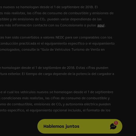
os nuevos se homologan desde el 1 de septiembre de 2018. El
s más realistas, las cifras de consumo de combustible y emisiones de
tible y de emisiones de CO₂ pueden variar dependiendo de las
 Para más información contacte con su Concesionario o pulse
aquí
.
es han sido convertidos a valores NEDC para ser comparables con los
 conducción practicada ni el equipamiento específico o el equipamiento
homologados, consulte la “Guía de Vehículos Turismo de Venta en
e homologan desde el 1 de septiembre de 2018. Estas cifras pueden
tura exterior. El tiempo de carga depende de la potencia del cargador a
e al cual los vehículos nuevos se homologan desde el 1 de septiembre
 condiciones más realistas, las cifras de consumo de combustible y
umo de combustible, emisiones de CO₂ y autonomía eléctrica pueden
ento específico, el equipamiento opcional incluido, el formato de los
1
Hablemos juntos