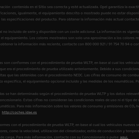
mación contenida en el Sitio sea correcta y esté actualizada. Opel garantiza la exact
ificaciones, igualmente, el equipamiento descrito o mostrado puede no estar dispon
 las especificaciones del producto. Para obtener la información más actual contacte
 no incluido de serie y disponible con un coste adicional. La información es vigen
y el equipamiento. Los colores mostrados son solo una aproximación a los colores rea
a obtener la información más reciente, contacte con 800 000 921 / 91 754 70 94 o co
s son conformes con el procedimiento de prueba WLTP, en base al cual los vehícul
e era el procedimiento de prueba utilizado anteriormente. Debido a sus condicione
tas que las obtenidas con el procedimiento NEDC. Las cifras de consumo de combus
to específico, el equipamiento opcional incluido y las medidas de los neumáticos.
as se han determinado según el procedimiento de prueba WLTP y los datos relevant
ncesionario. Estas cifras no consideran las condiciones reales de uso ni el tipo de
eumáticos. Para más información sobre los valores de consumo y emisiones de CO₂ 
:
http://coches.idae.es
ormes con el procedimiento de prueba WLTP, en base al cual los vehículos nuevos s
ores, como la velocidad, utilización del climatizador, estilo de conducción y tempera
ión de carga. Para más información, contacte con su Concesionario o pulse
aquí.