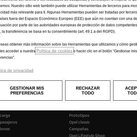
es
particulares
(personas
físicas
o
jurídicas
consumidoras);
no
incluye
gastos
de
mat
cemos. Nuestro sitio web también puede utilizar Herramientas de terceros para mos
os
no
municipales,
transporte
y
en
su
caso,
kit
de
accesorios
especificados
en
la
ofe
icidad más relevante para ti. Algunas Herramientas pueden ser tratadas por tercer
aíses fuera del Espacio Económico Europeo (EEE) que aún no cuentan con una de
nomos
y
empresas
(no
consumidores);
no
incluye
gastos
de
matriculación
ni
impues
uación por parte de las autoridades europeas de protección de datos competentes
ustible
y
emisiones
de
CO2
se
determinan
en
función
de
una
nueva
regulación
WLT
, la transferencia se basa en tu consentimiento (art. 49.1.a del RGPD).
o
de
venta
para
obtener
más
información.
Los
valores
no
tienen
en
cuenta,
en
partic
pciones
y
pueden
variar
según
el
tipo
de
neumático.
Para
más
información
sobre
los
eseas obtener más información sobre las Herramientas que utilizamos y cómo gesti
a
“Guía
de
Vehículos
Turismo
de
Venta
en
España,
con
Indicación
de
Consumos
y
em
Política de cookies
es acceder a nuestra
o hacer clic en el botón “Gestionar mis
erencias”.
tica de privacidad
GESTIONAR MIS
RECHAZAR
ACEP
iales
Experiencia Opel
PREFERENCIAS
TODO
TOD
r
e-Movilidad
culos comerciales
OpelConnect
 carga
Prototipos
pasajeros
Opel classic
iones
Campañas
Opel Lifestyle Shop