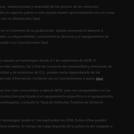
itud, exhaustividad y veracidad de los precios de los vehículos
ible en algunos países o solo puede estarlo opcionalmente con un coste
 con su Distribuidor Opel.
te en el momento de su publicación. Queda reservado el derecho a
les. La disponibilidad, características técnicas y el equipamiento de
nsulte a su Concesionario Opel.
os nuevos se homologan desde el 1 de septiembre de 2018. El
s más realistas, las cifras de consumo de combustible y emisiones de
tible y de emisiones de CO₂ pueden variar dependiendo de las
 Para más información contacte con su Concesionario o pulse
aquí
.
es han sido convertidos a valores NEDC para ser comparables con los
 conducción practicada ni el equipamiento específico o el equipamiento
homologados, consulte la “Guía de Vehículos Turismo de Venta en
e homologan desde el 1 de septiembre de 2018. Estas cifras pueden
tura exterior. El tiempo de carga depende de la potencia del cargador a