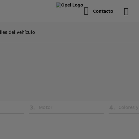
Contacto
lles del Vehículo
3
.
4
.
Motor
Colores y