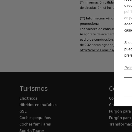
(*)
Información
válida
para
client
ofre
de
circulación,
sí
incluye
impuest
publ
en p
(**)
Información
válida
para
autó
promocional.
adec
Los
valores
de
consumo
de
comb
caso
Asegúrate
de
acercarte
a
tu
punt
estilo
de
conducción,
equipo
u
o
Si d
de
CO2
homologados,
consulte
l
pued
http://coches.idae.es/
pref
Polí
Turismos
Comerc
Eléctricos
Configurado
Híbridos enchufables
Gama de vehí
GSE
Furgón para
Coches pequeños
Furgón para 
Coches familiares
Transformac
Sports Tourer