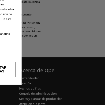
riculación
e
impuesto
municipal
trar
rta.
os ubicados
cisión de
tos,
sí
incluye
descuento
. En este
P
(Regulación
de
la
UE
2017/948).
ular,
las
condiciones
de
uso,
valores
de
consumo
y
emisiones
onarlas,
isiones
de
CO2”
disponible
en:
TAR
Acerca de Opel
AS
Sostenibilidad
Filosofía
Hechos y cifras
Consejo de administración
Sedes y plantas de producción
Atención al cliente