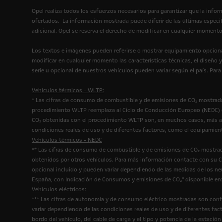
Opel realiza todos los esfuerzos necesarios para garantizar que la infor
ofertados. La información mostrada puede diferir de las últimas espec
adicional. Opel se reserva el derecho de modificar en cualquier momento
Los textos e imágenes pueden referirse o mostrar equipamiento opcional
modificar en cualquier momento las características técnicas, el diseño 
serie u opcional de nuestros vehículos pueden variar según el país. Par
Vehículos térmicos - WLTP:
* Las cifras de consumo de combustible y de emisiones de CO₂ mostrada
procedimiento WLTP reemplaza al Ciclo de Conducción Europeo (NEDC) qu
CO₂ obtenidas con el procedimiento WLTP son, en muchos casos, más al
condiciones reales de uso y de diferentes factores, como el equipamien
Vehículos térmicos - NEDC
** Las cifras de consumo de combustible y de emisiones de CO₂ mostrad
obtenidos por otros vehículos. Para más información contacte con su Co
opcional incluido y pueden variar dependiendo de las medidas de los n
España, con Indicación de Consumos y emisiones de CO₂" disponible en
Vehículos eléctricos:
*** Las cifras de autonomía y de consumo eléctrico mostradas son conf
variar dependiendo de las condiciones reales de uso y de diferentes fact
bordo del vehículo, del cable de carga y el tipo y potencia de la estac