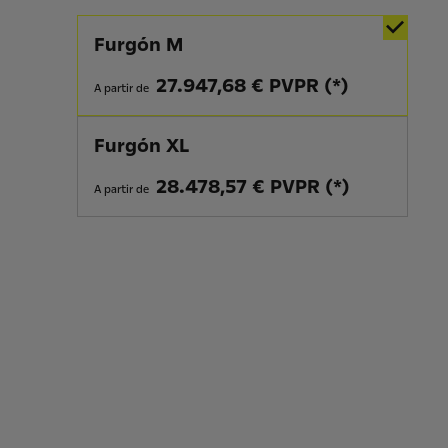
Furgón M
27.947,68 € PVPR (*)
A partir de
Furgón XL
28.478,57 € PVPR (*)
A partir de