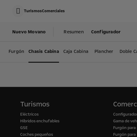
s
k
Turismos
Comerciales
i
p
c
s
o
k
Nuevo Movano
Resumen
Configurador
n
i
t
p
e
t
n
o
t
Furgón
Chasis Cabina
Caja Cabina
Plancher
Doble C
N
D
a
a
v
t
i
a
g
a
t
i
o
n
D
Turismos
Comerc
a
t
Eléctricos
Configurado
a
Híbridos enchufables
Gama de vehí
GSE
Furgón para
Coches pequeños
Furgón para 