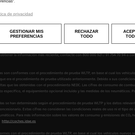
erencias”.
tica de privacidad
mación contenida en el Sitio sea correcta y esté actualizada. Opel garantiza la exact
ificaciones, igualmente, el equipamiento descrito o mostrado puede no estar dispon
 las especificaciones del producto. Para obtener la información más actual contacte
GESTIONAR MIS
RECHAZAR
ACEP
PREFERENCIAS
TODO
TOD
 no incluido de serie y disponible con un coste adicional. La información es vigen
y el equipamiento. Los colores mostrados son solo una aproximación a los colores rea
a obtener la información más reciente, contacte con 800 000 921 / 91 754 70 94 o co
s son conformes con el procedimiento de prueba WLTP, en base al cual los vehícul
e era el procedimiento de prueba utilizado anteriormente. Debido a sus condicione
tas que las obtenidas con el procedimiento NEDC. Las cifras de consumo de combus
to específico, el equipamiento opcional incluido y las medidas de los neumáticos.
as se han determinado según el procedimiento de prueba WLTP y los datos relevant
ncesionario. Estas cifras no consideran las condiciones reales de uso ni el tipo de
eumáticos. Para más información sobre los valores de consumo y emisiones de CO₂ 
:
http://coches.idae.es
ormes con el procedimiento de prueba WLTP, en base al cual los vehículos nuevos s