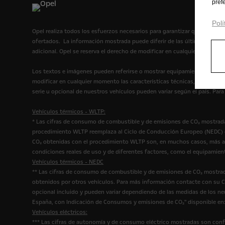
pref
Polí
Opel realiza todos los esfuerzos necesarios para garantizar que la infor
ofertados. La información mostrada puede diferir de las últimas espec
adicional. Opel se reserva el derecho de modificar en cualquier momento
Los textos e imágenes pueden referirse o mostrar equipamiento opcional
modificar en cualquier momento las características técnicas, el diseño 
serie u opcional de nuestros vehículos pueden variar según el país. Par
Vehículos térmicos - WLTP:
* Las cifras de consumo de combustible y de emisiones de CO₂ mostrada
procedimiento WLTP reemplaza al Ciclo de Conducción Europeo (NEDC) qu
CO₂ obtenidas con el procedimiento WLTP son, en muchos casos, más al
condiciones reales de uso y de diferentes factores, como el equipamien
Vehículos térmicos - NEDC
** Las cifras de consumo de combustible y de emisiones de CO₂ mostrad
obtenidos por otros vehículos. Para más información contacte con su Co
opcional incluido y pueden variar dependiendo de las medidas de los n
España, con Indicación de Consumos y emisiones de CO₂" disponible en
Vehículos eléctricos:
*** Las cifras de autonomía y de consumo eléctrico mostradas son conf