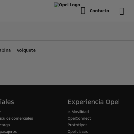
Contacto
abina
Volquete
iales
Experiencia Opel
r
e-Movilidad
culos comerciales
OpelConnect
 carga
Prototipos
pasajeros
Opel classic