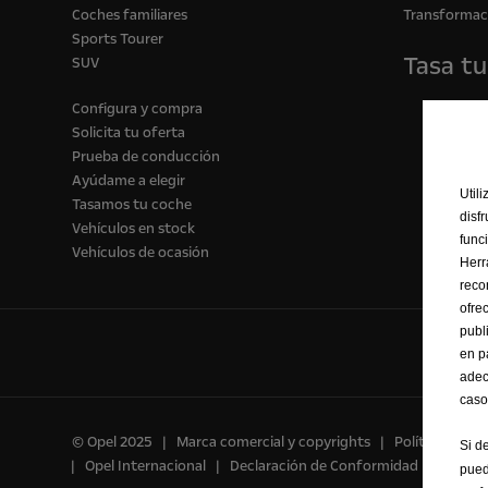
Coches familiares
Transformac
Sports Tourer
Tasa tu
SUV
Configura y compra
Solicita tu oferta
Prueba de conducción
Ayúdame a elegir
Util
Tasamos tu coche
disf
Vehículos en stock
func
Vehículos de ocasión
Herr
reco
ofre
publ
en p
adec
caso
© Opel 2025
Marca comercial y copyrights
Política de Pr
Si d
Opel Internacional
Declaración de Conformidad
Prefer
pued