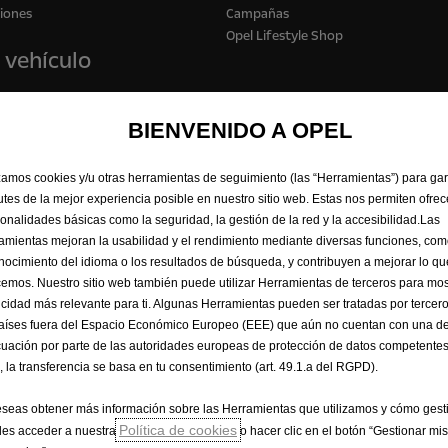
iones
Campañas
Opel Lifestyle Shop
 vehículo
BIENVENIDO A OPEL
izamos cookies y/u otras herramientas de seguimiento (las “Herramientas”) para ga
rutes de la mejor experiencia posible en nuestro sitio web. Estas nos permiten ofrec
ionalidades básicas como la seguridad, la gestión de la red y la accesibilidad.Las
amientas mejoran la usabilidad y el rendimiento mediante diversas funciones, com
nocimiento del idioma o los resultados de búsqueda, y contribuyen a mejorar lo qu
cemos. Nuestro sitio web también puede utilizar Herramientas de terceros para mos
icidad más relevante para ti. Algunas Herramientas pueden ser tratadas por tercer
aíses fuera del Espacio Económico Europeo (EEE) que aún no cuentan con una de
uación por parte de las autoridades europeas de protección de datos competentes
, la transferencia se basa en tu consentimiento (art. 49.1.a del RGPD).
ivacidad
Política de cookies
Datos de consumo
Información legal
eseas obtener más información sobre las Herramientas que utilizamos y cómo gesti
encias de Cookies
Accesibilidad
Política de cookies
es acceder a nuestra
o hacer clic en el botón “Gestionar mis