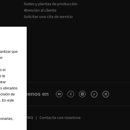
Sedes y plantas de producción
Atención al cliente
Solicitar una cita de servicio
rantizar que
er
o el
e te
trar
os ubicados
Síguenos en
cisión de
. En este
Reciclaje
FAQ
Contacta con nosotros
onarlas,