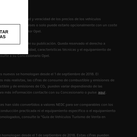
itud, exhaustividad y veracidad de los precios de los vehículos
ible en algunos países o solo puede estarlo opcionalmente con un coste
 con su Distribuidor Opel.
TAR
AS
te en el momento de su publicación. Queda reservado el derecho a
les. La disponibilidad, características técnicas y el equipamiento de
nsulte a su Concesionario Opel.
os nuevos se homologan desde el 1 de septiembre de 2018. El
s más realistas, las cifras de consumo de combustible y emisiones de
tible y de emisiones de CO₂ pueden variar dependiendo de las
 Para más información contacte con su Concesionario o pulse
aquí
.
es han sido convertidos a valores NEDC para ser comparables con los
 conducción practicada ni el equipamiento específico o el equipamiento
homologados, consulte la “Guía de Vehículos Turismo de Venta en
e homologan desde el 1 de septiembre de 2018. Estas cifras pueden