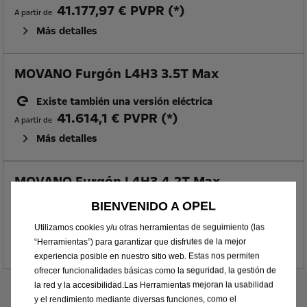
41.177,97 € PVPR (*)
A partir de
Más detalles
MOVANO Furgón L4H3 3.5T Max
Existe también una versión eléctrica
41.614,1 € PVPR (*)
A partir de
Más detalles
MOVANO Furgón L4H3 4.2T Max
BIENVENIDO A OPEL
Existe también una versión eléctrica
47.578,12 € PVPR (*)
Utilizamos cookies y/u otras herramientas de seguimiento (las
A partir de
“Herramientas”) para garantizar que disfrutes de la mejor
Más detalles
experiencia posible en nuestro sitio web. Estas nos permiten
ofrecer funcionalidades básicas como la seguridad, la gestión de
Información legal
la red y la accesibilidad.Las Herramientas mejoran la usabilidad
y el rendimiento mediante diversas funciones, como el