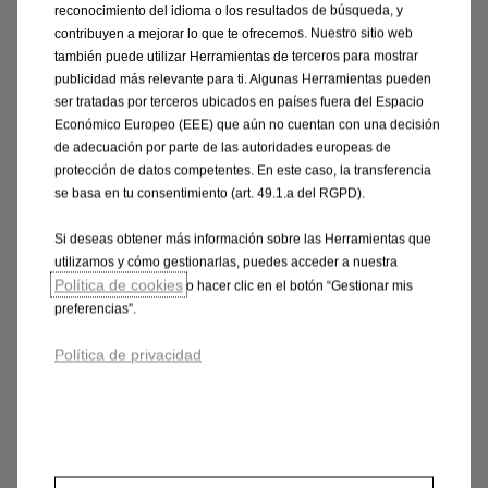
reconocimiento del idioma o los resultados de búsqueda, y
El
precio
de
los
VEHÍCULOS
calculado
con
este
configurador
es
un
PRECIO
RECOMENDADO
no
contribuyen a mejorar lo que te ofrecemos. Nuestro sitio web
vinculante
para
los
concesionarios,
que
por
ley
son
también puede utilizar Herramientas de terceros para mostrar
libres
de
fijar
sus
precios
finales.
publicidad más relevante para ti. Algunas Herramientas pueden
ser tratadas por terceros ubicados en países fuera del Espacio
Las
imágenes
y
la
información
técnica
presentada
en
Económico Europeo (EEE) que aún no cuentan con una decisión
esta
página
web
son
orientativas
y
estan
sujetas
a
de adecuación por parte de las autoridades europeas de
cambios
y
evoluciones;
nuestros
puntos
de
venta
están
siempre
a
su
disposición
para
proporcionarles
protección de datos competentes. En este caso, la transferencia
una
oferta
concreta
y
personalizada.
se basa en tu consentimiento (art. 49.1.a del RGPD).
Para
condiciones
especiales
de
venta
tanto
a
clientes
Si deseas obtener más información sobre las Herramientas que
particulares
(personas
físicas
o
jurídicas
utilizamos y cómo gestionarlas, puedes acceder a nuestra
consumidoras)
como
a
autónomos
y
empresas
(no
Política de cookies
consumidores),
así
como
para
conocer
las
o hacer clic en el botón “Gestionar mis
características
y
precios
de
los
vehículos
y
preferencias”.
equipamientos
finalmente
ofertados
por
un
concesionario
y
los
impuestos
aplicables
en
su
caso,
Política de privacidad
consulte
siempre
con
su
Concesionario
Oficial
Opel
antes
de
formalizar
una
adquisición.
Para
el
cálculo
del
precio
PVP
Recomendado
(*)
se
han
tomado
en
consideración
tipos
impositivos
del
Impuesto
de
Matriculación
que
podrán
no
ser
los
aplicables
en
función
del
lugar
y
momento
de