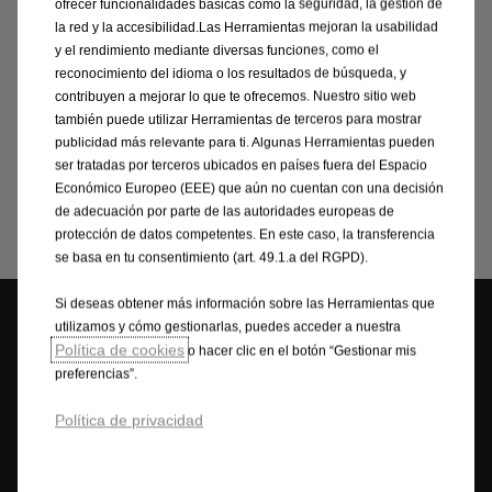
ofrecer funcionalidades básicas como la seguridad, la gestión de
venta. Estamos afinando cada detalle para llevar las
la red y la accesibilidad.Las Herramientas mejoran la usabilidad
sensaciones al máximo.
y el rendimiento mediante diversas funciones, como el
Mientras tanto, te dejamos un adelanto de este
reconocimiento del idioma o los resultados de búsqueda, y
pequeño compacto deportivo en acción durante sus
contribuyen a mejorar lo que te ofrecemos. Nuestro sitio web
también puede utilizar Herramientas de terceros para mostrar
pruebas en Nürburgring. De
publicidad más relevante para ti. Algunas Herramientas pueden
nada
ser tratadas por terceros ubicados en países fuera del Espacio
Económico Europeo (EEE) que aún no cuentan con una decisión
de adecuación por parte de las autoridades europeas de
protección de datos competentes. En este caso, la transferencia
se basa en tu consentimiento (art. 49.1.a del RGPD).
Si deseas obtener más información sobre las Herramientas que
utilizamos y cómo gestionarlas, puedes acceder a nuestra
Política de cookies
o hacer clic en el botón “Gestionar mis
preferencias”.
Política de privacidad