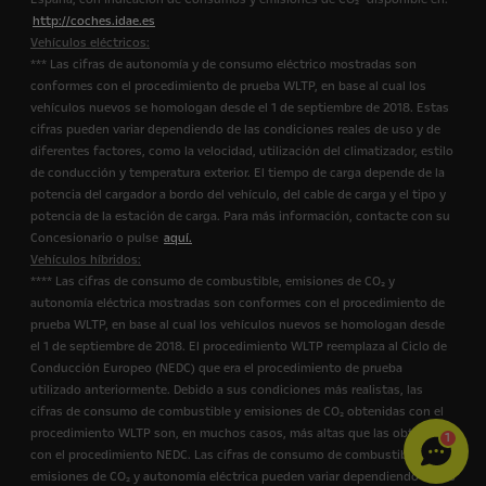
http://coches.idae.es
Vehículos eléctricos:
*** Las cifras de autonomía y de consumo eléctrico mostradas son
conformes con el procedimiento de prueba WLTP, en base al cual los
vehículos nuevos se homologan desde el 1 de septiembre de 2018. Estas
cifras pueden variar dependiendo de las condiciones reales de uso y de
diferentes factores, como la velocidad, utilización del climatizador, estilo
de conducción y temperatura exterior. El tiempo de carga depende de la
potencia del cargador a bordo del vehículo, del cable de carga y el tipo y
potencia de la estación de carga. Para más información, contacte con su
Concesionario o pulse
aquí.
Vehículos híbridos:
**** Las cifras de consumo de combustible, emisiones de CO₂ y
autonomía eléctrica mostradas son conformes con el procedimiento de
prueba WLTP, en base al cual los vehículos nuevos se homologan desde
el 1 de septiembre de 2018. El procedimiento WLTP reemplaza al Ciclo de
Conducción Europeo (NEDC) que era el procedimiento de prueba
utilizado anteriormente. Debido a sus condiciones más realistas, las
cifras de consumo de combustible y emisiones de CO₂ obtenidas con el
procedimiento WLTP son, en muchos casos, más altas que las obtenidas
1
con el procedimiento NEDC. Las cifras de consumo de combustible,
emisiones de CO₂ y autonomía eléctrica pueden variar dependiendo de las