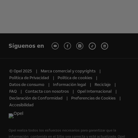
Síguenos en
© Opel 2025
Marca comercial y copyrights
Política de Privacidad
Política de cookies
Datos de consumo
Información legal
Reciclaje
FAQ
Contacta con nosotros
Opel Internacional
Declaración de Conformidad
Preferencias de Cookies
Accesibilidad
Opel realiza todos los esfuerzos necesarios para garantizar que la
información contenida en el Sitio sea correcta y esté actualizada. Opel