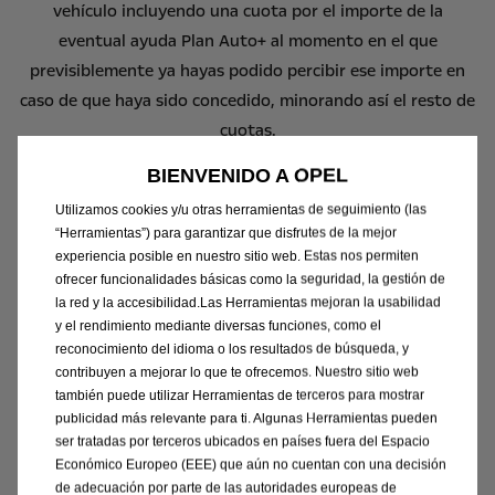
vehículo incluyendo una cuota por el importe de la
eventual ayuda Plan Auto+ al momento en el que
previsiblemente ya hayas podido percibir ese importe en
caso de que haya sido concedido, minorando así el resto de
cuotas.
BIENVENIDO A OPEL
Utilizamos cookies y/u otras herramientas de seguimiento (las
“Herramientas”) para garantizar que disfrutes de la mejor
Ver condiciones legales
experiencia posible en nuestro sitio web. Estas nos permiten
ofrecer funcionalidades básicas como la seguridad, la gestión de
la red y la accesibilidad.Las Herramientas mejoran la usabilidad
y el rendimiento mediante diversas funciones, como el
(27)
Oferta financiera de 36 meses y 30.000 km.
Nuevo
reconocimiento del idioma o los resultados de búsqueda, y
Grandland GS 1.6T Plug-in Hybrid eDCT7 S/S 195 CV
contribuyen a mejorar lo que te ofrecemos. Nuestro sitio web
(143kW) con precio financiando de 37.705,52€
en
también puede utilizar Herramientas de terceros para mostrar
Península y Baleares para clientes particulares que
publicidad más relevante para ti. Algunas Herramientas pueden
financien un mínimo de 36 meses con Stellantis Financial
ser tratadas por terceros ubicados en países fuera del Espacio
Económico Europeo (EEE) que aún no cuentan con una decisión
Services España, EFC, S.A. Incluidos impuestos, transporte,
de adecuación por parte de las autoridades europeas de