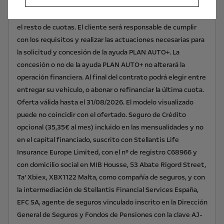
cuota número 12 de la operación con el importe con el que
eventualmente podrá ser beneficiario el cliente, minorando
el resto de cuotas. El cliente será responsable de cumplir
con los requisitos y realizar las actuaciones necesarias para
la solicitud y concesión de la ayuda PLAN AUTO+. La
concesión o no de la ayuda PLAN AUTO+ no alterará la
operación financiera. Al final del contrato podrá elegir entre
entregar su vehículo, o abonar o refinanciar la última cuota.
Oferta válida hasta el 31/08/2026. El modelo visualizado
puede no coincidir con el ofertado. Seguro de Crédito
opcional (35,35€ al mes) incluido en las mensualidades y no
en el capital financiado, suscrito con Stellantis Life
Insurance Europe Limited, con el nº de registro C68966 y
con domicilio social en MIB Housse, 53 Abate Rigord Street,
Ta’ Xbiex, XBX1122 Malta, como compañía de seguros, y con
la intermediación de Stellantis Financial Services España,
EFC SA, agente de seguros vinculado inscrito en la Dirección
General de Seguros y Fondos de Pensiones con la clave AJ-