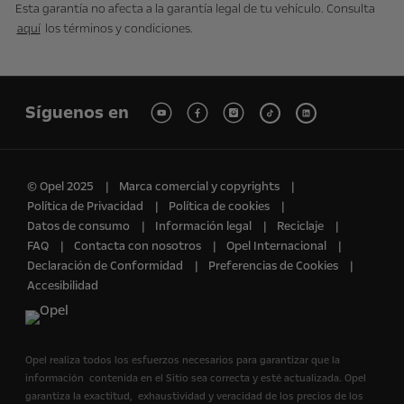
Esta garantía no afecta a la garantía legal de tu vehículo. Consulta
aquí
los términos y condiciones.
Síguenos en
© Opel 2025
Marca comercial y copyrights
Política de Privacidad
Política de cookies
Datos de consumo
Información legal
Reciclaje
FAQ
Contacta con nosotros
Opel Internacional
Declaración de Conformidad
Preferencias de Cookies
Accesibilidad
Opel realiza todos los esfuerzos necesarios para garantizar que la
información contenida en el Sitio sea correcta y esté actualizada. Opel
garantiza la exactitud, exhaustividad y veracidad de los precios de los