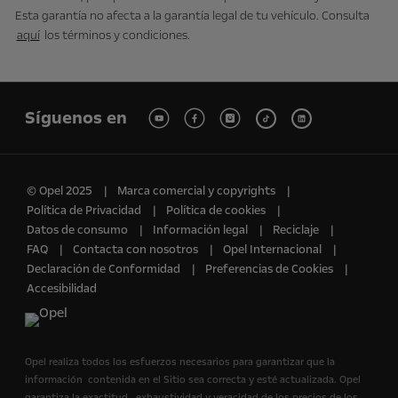
Esta garantía no afecta a la garantía legal de tu vehículo. Consulta
aquí
los términos y condiciones.
Síguenos en
© Opel 2025
Marca comercial y copyrights
Política de Privacidad
Política de cookies
Datos de consumo
Información legal
Reciclaje
FAQ
Contacta con nosotros
Opel Internacional
Declaración de Conformidad
Preferencias de Cookies
Accesibilidad
Opel realiza todos los esfuerzos necesarios para garantizar que la
información contenida en el Sitio sea correcta y esté actualizada. Opel
garantiza la exactitud, exhaustividad y veracidad de los precios de los