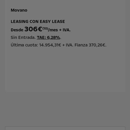
Movano
LEASING CON EASY LEASE
306€
(10)
Desde
/mes + IVA.
Sin Entrada.
TAE: 6,28%
.
Última cuota: 14.954,31€ + IVA. Fianza 370,26€.