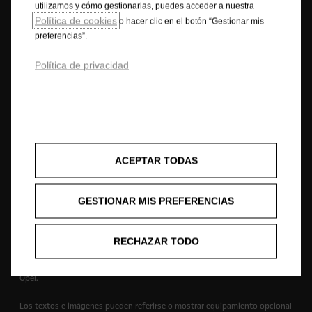
utilizamos y cómo gestionarlas, puedes acceder a nuestra
© Opel 2025
Marca comercial y copyrights
Política de cookies
o hacer clic en el botón “Gestionar mis
Política de Privacidad
Política de cookies
preferencias”.
Datos de consumo
Información legal
Reciclaje
FAQ
Contacta con nosotros
Opel Internacional
Política de privacidad
Declaración de Conformidad
Preferencias de Cookies
Accesibilidad
Opel realiza todos los esfuerzos necesarios para garantizar que la
ACEPTAR TODAS
información contenida en el Sitio sea correcta y esté actualizada. Opel
garantiza la exactitud, exhaustividad y veracidad de los precios de los
vehículos ofertados. La información mostrada puede diferir de las
GESTIONAR MIS PREFERENCIAS
últimas especificaciones, igualmente, el equipamiento descrito o
mostrado puede no estar disponible en algunos países o solo puede
estarlo opcionalmente con un coste adicional. Opel se reserva el derecho
RECHAZAR TODO
de modificar en cualquier momento las especificaciones del producto.
Para obtener la información más actual contacte con su Distribuidor
Opel.
Los textos e imágenes pueden referirse o mostrar equipamiento opcional