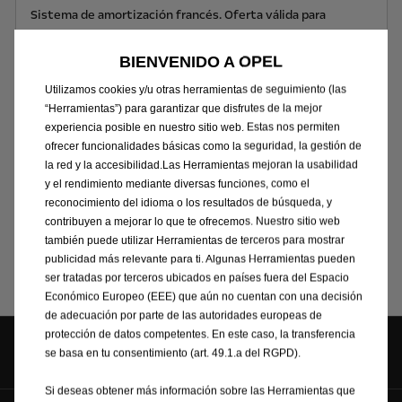
Sistema de amortización francés. Oferta válida para
pedidos hasta el 31/08/2026 dirigida a profesionales y
autónomos que no actúen con un propósito ajeno a su
BIENVENIDO A OPEL
actividad comercial, empresarial, oficio o profesión, en el
Utilizamos cookies y/u otras herramientas de seguimiento (las
sentido de la vigente normativa sobre consumidores y
“Herramientas”) para garantizar que disfrutes de la mejor
usuarios y a Pymes. Consulte condiciones en
experiencia posible en nuestro sitio web. Estas nos permiten
ofrecer funcionalidades básicas como la seguridad, la gestión de
www.fiatprofessional.es.
Para la formalización del leasing
la red y la accesibilidad.Las Herramientas mejoran la usabilidad
es necesario abonar al inicio del contrato una fianza de
y el rendimiento mediante diversas funciones, como el
370,26€ a devolver finalizado el contrato. Precio al
reconocimiento del idioma o los resultados de búsqueda, y
contado sin IVA 24.855,54€ (30.075,20€ IVA incluido).
contribuyen a mejorar lo que te ofrecemos. Nuestro sitio web
Vehículo visualizado puede no corresponder con el ofertado.
también puede utilizar Herramientas de terceros para mostrar
publicidad más relevante para ti. Algunas Herramientas pueden
ser tratadas por terceros ubicados en países fuera del Espacio
Económico Europeo (EEE) que aún no cuentan con una decisión
de adecuación por parte de las autoridades europeas de
protección de datos competentes. En este caso, la transferencia
Síguenos en
se basa en tu consentimiento (art. 49.1.a del RGPD).
Si deseas obtener más información sobre las Herramientas que