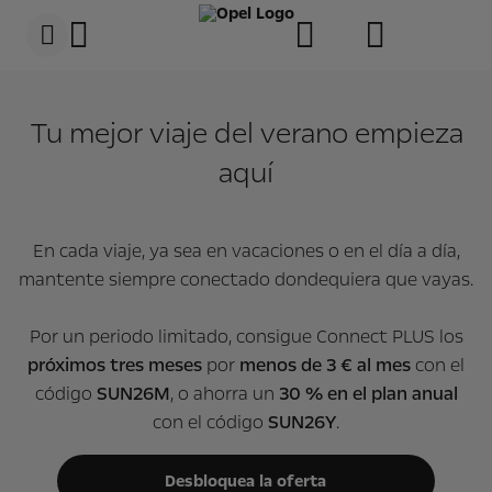
s
k
i
p
c
s
o
k
n
i
Tu mejor viaje del verano empieza
t
p
e
t
aquí
n
o
t
N
D
a
a
v
t
i
En cada viaje, ya sea en vacaciones o en el día a día,
a
g
a
mantente siempre conectado dondequiera que vayas.
t
i
o
Por un periodo limitado, consigue Connect PLUS los
n
D
próximos tres meses
por
menos de 3 € al mes
con el
a
código
SUN26M
, o ahorra un
30 % en el plan anual
t
a
con el código
SUN26Y
.
Desbloquea la oferta