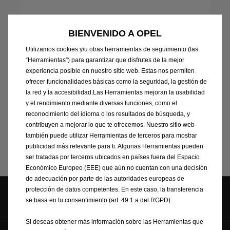
BIENVENIDO A OPEL
La disponibilidad de los servicios conectados, incluido Connect
PLUS, puede variar en función del modelo de Opel y las
Utilizamos cookies y/u otras herramientas de seguimiento (las
especificaciones del vehículo. Puedes consultar los servicios
“Herramientas”) para garantizar que disfrutes de la mejor
disponibles para tu vehículo iniciando sesión en la tienda de
experiencia posible en nuestro sitio web. Estas nos permiten
servicios conectados de Opel.
ofrecer funcionalidades básicas como la seguridad, la gestión de
La oferta de 3 meses (menos de 3 €/mes) y el descuento del 30
la red y la accesibilidad.Las Herramientas mejoran la usabilidad
% en el plan anual se aplicarán al final de su suscripción actual.
y el rendimiento mediante diversas funciones, como el
Si aún se encuentra en periodo de prueba, puede ampliarlo
reconocimiento del idioma o los resultados de búsqueda, y
hasta 3 meses. Una vez finalizado el periodo de prueba, el precio
contribuyen a mejorar lo que te ofrecemos. Nuestro sitio web
promocional se aplicará automáticamente.
también puede utilizar Herramientas de terceros para mostrar
Promoción válida hasta el
31/08/2026
. Puede cancelar su
publicidad más relevante para ti. Algunas Herramientas pueden
suscripción en cualquier momento.
ser tratadas por terceros ubicados en países fuera del Espacio
Económico Europeo (EEE) que aún no cuentan con una decisión
de adecuación por parte de las autoridades europeas de
protección de datos competentes. En este caso, la transferencia
Síguenos en
se basa en tu consentimiento (art. 49.1.a del RGPD).
Si deseas obtener más información sobre las Herramientas que