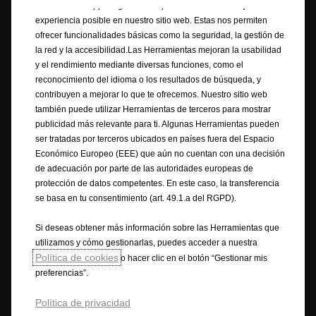
“Herramientas”) para garantizar que disfrutes de la mejor
Opel realiza todos los esfuerzos necesarios para garantizar que la
experiencia posible en nuestro sitio web. Estas nos permiten
información contenida en el Sitio sea correcta y esté actualizada. Opel
ofrecer funcionalidades básicas como la seguridad, la gestión de
garantiza la exactitud, exhaustividad y veracidad de los precios de los
la red y la accesibilidad.Las Herramientas mejoran la usabilidad
vehículos ofertados. La información mostrada puede diferir de las
y el rendimiento mediante diversas funciones, como el
últimas especificaciones, igualmente, el equipamiento descrito o
reconocimiento del idioma o los resultados de búsqueda, y
mostrado puede no estar disponible en algunos países o solo puede
contribuyen a mejorar lo que te ofrecemos. Nuestro sitio web
estarlo opcionalmente con un coste adicional. Opel se reserva el derecho
también puede utilizar Herramientas de terceros para mostrar
de modificar en cualquier momento las especificaciones del producto.
publicidad más relevante para ti. Algunas Herramientas pueden
Para obtener la información más actual contacte con su Distribuidor
ser tratadas por terceros ubicados en países fuera del Espacio
Opel.
Económico Europeo (EEE) que aún no cuentan con una decisión
de adecuación por parte de las autoridades europeas de
Los textos e imágenes pueden referirse o mostrar equipamiento opcional
protección de datos competentes. En este caso, la transferencia
no incluido de serie y disponible con un coste adicional. La información
se basa en tu consentimiento (art. 49.1.a del RGPD).
es vigente en el momento de su publicación. Queda reservado el derecho
a modificar en cualquier momento las características técnicas, el diseño
Si deseas obtener más información sobre las Herramientas que
y el equipamiento. Los colores mostrados son solo una aproximación a
utilizamos y cómo gestionarlas, puedes acceder a nuestra
los colores reales. La disponibilidad, características técnicas y el
Política de cookies
o hacer clic en el botón “Gestionar mis
equipamiento de serie u opcional de nuestros vehículos pueden variar
preferencias”.
según el país. Para obtener la información más reciente, contacte
con 800 000 921 / 91 754 70 94 o consulte a su Concesionario Opel.
Política de privacidad