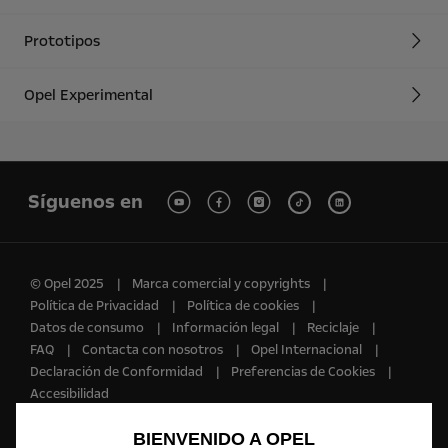
Prototipos
Opel Experimental
Síguenos en
© Opel 2025
Marca comercial y copyrights
Política de Privacidad
Política de cookies
Datos de consumo
Información legal
Reciclaje
FAQ
Contacta con nosotros
Opel Internacional
Declaración de Conformidad
Preferencias de Cookies
Accesibilidad
Utilizamos cookies y/u otras herramientas de seguimiento (las
BIENVENIDO A OPEL