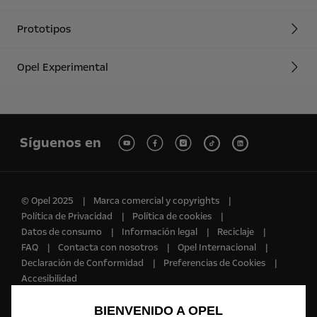
Prototipos
Opel Experimental
Síguenos en
© Opel 2025
Marca comercial y copyrights
Política de Privacidad
Política de cookies
Datos de consumo
Información legal
Reciclaje
FAQ
Contacta con nosotros
Opel Internacional
Declaración de Conformidad
Preferencias de Cookies
Accesibilidad
Utilizamos cookies y/u otras herramientas de seguimiento (las
BIENVENIDO A OPEL