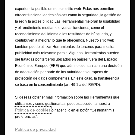
“Herramientas”) para garantizar que disfrutes de la mejor
Opel realiza todos los esfuerzos necesarios para garantizar que la
experiencia posible en nuestro sitio web. Estas nos permiten
información contenida en el Sitio sea correcta y esté actualizada. Opel
ofrecer funcionalidades básicas como la seguridad, la gestión de
garantiza la exactitud, exhaustividad y veracidad de los precios de los
la red y la accesibilidad.Las Herramientas mejoran la usabilidad
vehículos ofertados. La información mostrada puede diferir de las
y el rendimiento mediante diversas funciones, como el
últimas especificaciones, igualmente, el equipamiento descrito o
reconocimiento del idioma o los resultados de búsqueda, y
mostrado puede no estar disponible en algunos países o solo puede
contribuyen a mejorar lo que te ofrecemos. Nuestro sitio web
estarlo opcionalmente con un coste adicional. Opel se reserva el derecho
también puede utilizar Herramientas de terceros para mostrar
de modificar en cualquier momento las especificaciones del producto.
publicidad más relevante para ti. Algunas Herramientas pueden
Para obtener la información más actual contacte con su Distribuidor
ser tratadas por terceros ubicados en países fuera del Espacio
Opel.
Económico Europeo (EEE) que aún no cuentan con una decisión
de adecuación por parte de las autoridades europeas de
Los textos e imágenes pueden referirse o mostrar equipamiento opcional
protección de datos competentes. En este caso, la transferencia
no incluido de serie y disponible con un coste adicional. La información
se basa en tu consentimiento (art. 49.1.a del RGPD).
es vigente en el momento de su publicación. Queda reservado el derecho
a modificar en cualquier momento las características técnicas, el diseño
Si deseas obtener más información sobre las Herramientas que
y el equipamiento. Los colores mostrados son solo una aproximación a
utilizamos y cómo gestionarlas, puedes acceder a nuestra
los colores reales. La disponibilidad, características técnicas y el
Política de cookies
o hacer clic en el botón “Gestionar mis
equipamiento de serie u opcional de nuestros vehículos pueden variar
preferencias”.
según el país. Para obtener la información más reciente, contacte
con 800 000 921 / 91 754 70 94 o consulte a su Concesionario Opel.
Política de privacidad