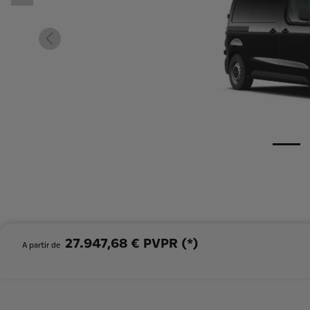
27.947,68 € PVPR (*)
A partir de