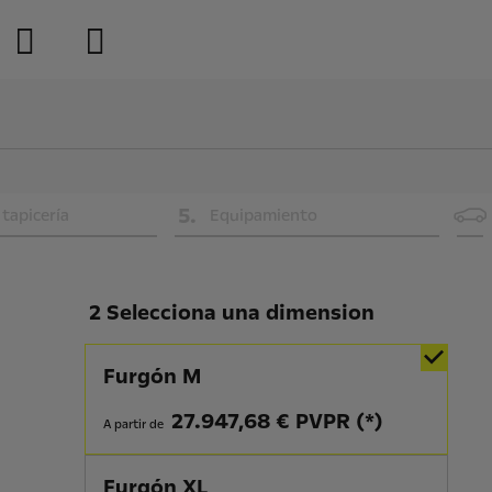
5
.
 tapicería
Equipamiento
2 Selecciona una dimension
Furgón M
27.947,68 € PVPR (*)
A partir de
Furgón XL