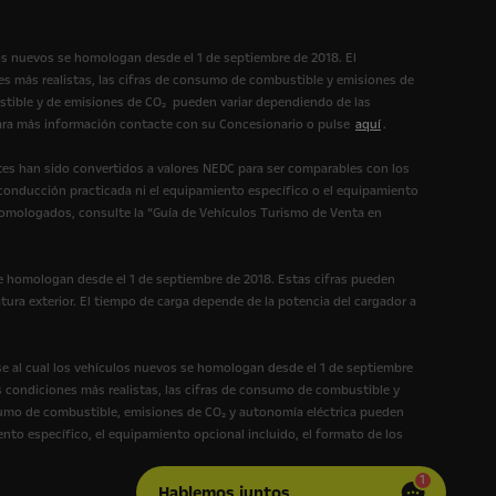
os nuevos se homologan desde el 1 de septiembre de 2018. El
s más realistas, las cifras de consumo de combustible y emisiones de
tible y de emisiones de CO₂ pueden variar dependiendo de las
 Para más información contacte con su Concesionario o pulse
aquí
.
es han sido convertidos a valores NEDC para ser comparables con los
 conducción practicada ni el equipamiento específico o el equipamiento
homologados, consulte la “Guía de Vehículos Turismo de Venta en
e homologan desde el 1 de septiembre de 2018. Estas cifras pueden
tura exterior. El tiempo de carga depende de la potencia del cargador a
e al cual los vehículos nuevos se homologan desde el 1 de septiembre
 condiciones más realistas, las cifras de consumo de combustible y
umo de combustible, emisiones de CO₂ y autonomía eléctrica pueden
ento específico, el equipamiento opcional incluido, el formato de los
1
Hablemos juntos