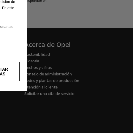
isiones
de
CO2”
disponible
en:
cisión de
. En este
onarlas,
Acerca de Opel
Sostenibilidad
Filosofía
Hechos y cifras
TAR
AS
Consejo de administración
Sedes y plantas de producción
Atención al cliente
Solicitar una cita de servicio