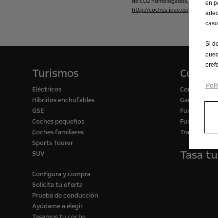
de
CO2
homologados,
consulte
l
en p
http://coches.idae.es/
adec
caso
Si d
pued
pref
Turismos
Comerc
Polí
Eléctricos
Configurado
Híbridos enchufables
Gama de vehí
GSE
Furgón para
Coches pequeños
Furgón para 
Coches familiares
Transformac
Sports Tourer
Tasa tu
SUV
Configura y compra
Solicita tu oferta
Prueba de conducción
Ayúdame a elegir
Tasamos tu coche