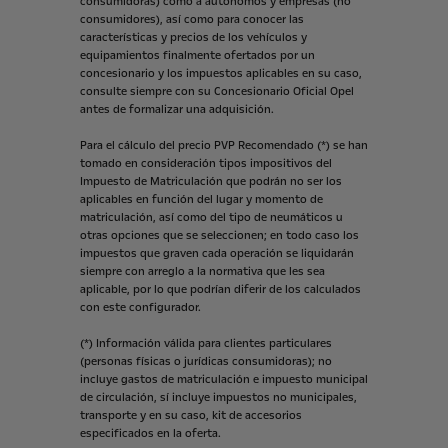
consumidoras)
como
a
autónomos
y
empresas
(no
consumidores),
así
como
para
conocer
las
características
y
precios
de
los
vehículos
y
equipamientos
finalmente
ofertados
por
un
concesionario
y
los
impuestos
aplicables
en
su
caso,
consulte
siempre
con
su
Concesionario
Oficial
Opel
antes
de
formalizar
una
adquisición.
Para
el
cálculo
del
precio
PVP
Recomendado
(*)
se
han
tomado
en
consideración
tipos
impositivos
del
Impuesto
de
Matriculación
que
podrán
no
ser
los
aplicables
en
función
del
lugar
y
momento
de
matriculación,
así
como
del
tipo
de
neumáticos
u
otras
opciones
que
se
seleccionen;
en
todo
caso
los
impuestos
que
graven
cada
operación
se
liquidarán
siempre
con
arreglo
a
la
normativa
que
les
sea
aplicable,
por
lo
que
podrían
diferir
de
los
calculados
con
este
configurador.
(*)
Información
válida
para
clientes
particulares
(personas
físicas
o
jurídicas
consumidoras);
no
incluye
gastos
de
matriculación
e
impuesto
municipal
de
circulación,
sí
incluye
impuestos
no
municipales,
transporte
y
en
su
caso,
kit
de
accesorios
especificados
en
la
oferta.