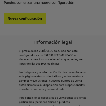
Puedes comenzar una nueva configuración
Nueva configuración
Información legal
El
precio
de
los
VEHÍCULOS
calculado
con
este
configurador
es
un
PRECIO
RECOMENDADO
no
vinculante
para
los
concesionarios,
que
por
ley
son
libres
de
fijar
sus
precios
finales.
Las
imágenes
y
la
información
técnica
presentada
en
esta
página
web
son
orientativas
y
estan
sujetas
a
cambios
y
evoluciones;
nuestros
puntos
de
venta
están
siempre
a
su
disposición
para
proporcionarles
una
oferta
concreta
y
personalizada.
Para
condiciones
especiales
de
venta
tanto
a
clientes
particulares
(personas
físicas
o
jurídicas