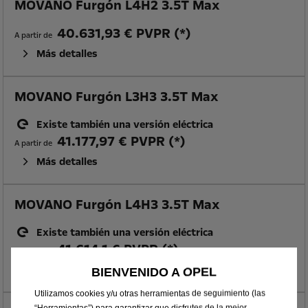
MOVANO Furgón L4H2 3.5T Max
40.631,93 € PVPR (*)
A partir de
Más detalles
MOVANO Furgón L3H3 3.5T Max
Existe también una versión eléctrica
41.177,97 € PVPR (*)
A partir de
Más detalles
MOVANO Furgón L4H3 3.5T Max
Existe también una versión eléctrica
41.614,1 € PVPR (*)
A partir de
Más detalles
BIENVENIDO A OPEL
Utilizamos cookies y/u otras herramientas de seguimiento (las
“Herramientas”) para garantizar que disfrutes de la mejor