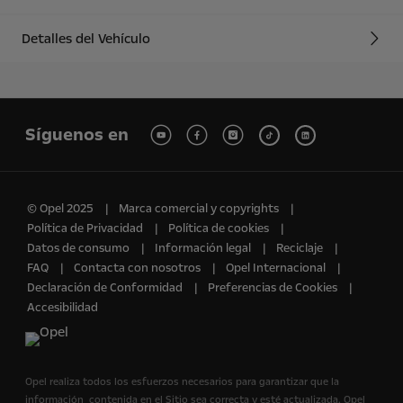
Detalles del Vehículo
Síguenos en
© Opel 2025
Marca comercial y copyrights
Política de Privacidad
Política de cookies
Datos de consumo
Información legal
Reciclaje
FAQ
Contacta con nosotros
Opel Internacional
Declaración de Conformidad
Preferencias de Cookies
Accesibilidad
Opel realiza todos los esfuerzos necesarios para garantizar que la
información contenida en el Sitio sea correcta y esté actualizada. Opel