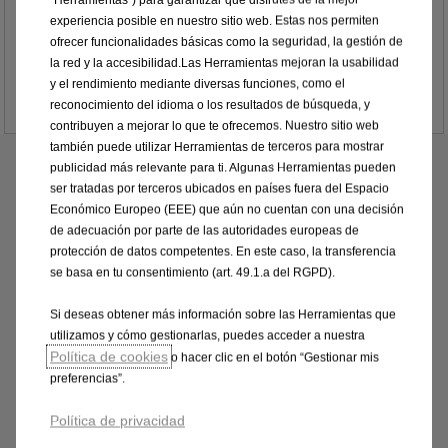
MOVANO Furgón L4H3 4.2T Max
experiencia posible en nuestro sitio web. Estas nos permiten
ofrecer funcionalidades básicas como la seguridad, la gestión de
Existe también una versión eléctrica
la red y la accesibilidad.Las Herramientas mejoran la usabilidad
47.578,12 € PVPR (*)
A partir de
y el rendimiento mediante diversas funciones, como el
Más detalles
reconocimiento del idioma o los resultados de búsqueda, y
contribuyen a mejorar lo que te ofrecemos. Nuestro sitio web
también puede utilizar Herramientas de terceros para mostrar
Información legal
publicidad más relevante para ti. Algunas Herramientas pueden
ser tratadas por terceros ubicados en países fuera del Espacio
El
precio
de
los
VEHÍCULOS
calculado
con
este
Económico Europeo (EEE) que aún no cuentan con una decisión
configurador
es
un
PRECIO
RECOMENDADO
no
de adecuación por parte de las autoridades europeas de
vinculante
para
los
concesionarios,
que
por
ley
son
protección de datos competentes. En este caso, la transferencia
libres
de
fijar
sus
precios
finales.
se basa en tu consentimiento (art. 49.1.a del RGPD).
Las
imágenes
y
la
información
técnica
presentada
en
esta
página
web
son
orientativas
y
estan
sujetas
a
Si deseas obtener más información sobre las Herramientas que
cambios
y
evoluciones;
nuestros
puntos
de
venta
utilizamos y cómo gestionarlas, puedes acceder a nuestra
están
siempre
a
su
disposición
para
proporcionarles
Política de cookies
o hacer clic en el botón “Gestionar mis
una
oferta
concreta
y
personalizada.
preferencias”.
Para
condiciones
especiales
de
venta
tanto
a
clientes
particulares
(personas
físicas
o
jurídicas
Política de privacidad
consumidoras)
como
a
autónomos
y
empresas
(no