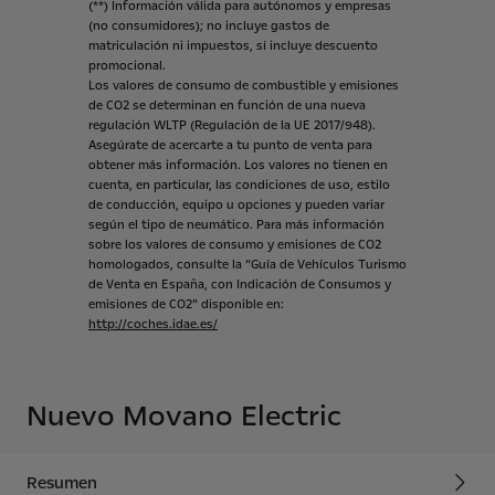
(**)
Información
válida
para
autónomos
y
empresas
(no
consumidores);
no
incluye
gastos
de
matriculación
ni
impuestos,
sí
incluye
descuento
promocional.
Los
valores
de
consumo
de
combustible
y
emisiones
de
CO2
se
determinan
en
función
de
una
nueva
regulación
WLTP
(Regulación
de
la
UE
2017/948).
Asegúrate
de
acercarte
a
tu
punto
de
venta
para
obtener
más
información.
Los
valores
no
tienen
en
cuenta,
en
particular,
las
condiciones
de
uso,
estilo
de
conducción,
equipo
u
opciones
y
pueden
variar
según
el
tipo
de
neumático.
Para
más
información
sobre
los
valores
de
consumo
y
emisiones
de
CO2
homologados,
consulte
la
“Guía
de
Vehículos
Turismo
de
Venta
en
España,
con
Indicación
de
Consumos
y
emisiones
de
CO2”
disponible
en:
http://coches.idae.es/
Nuevo Movano Electric
Resumen