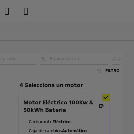
5
.
tapicería
Equipamiento
FILTRO
4 Selecciona un motor
Motor Eléctrico 100Kw &
50kWh Batería
Carburante
Eléctrico
Caja de cambios
Automático