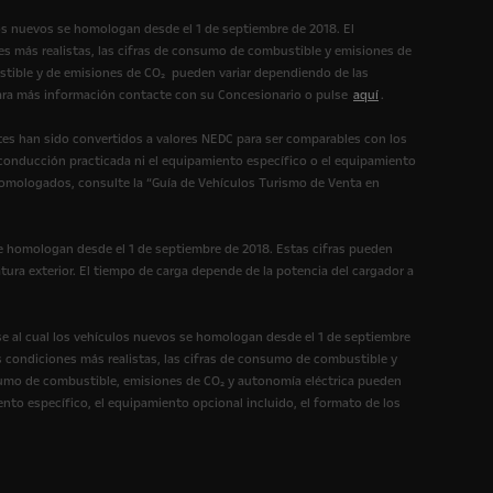
os nuevos se homologan desde el 1 de septiembre de 2018. El
s más realistas, las cifras de consumo de combustible y emisiones de
tible y de emisiones de CO₂ pueden variar dependiendo de las
 Para más información contacte con su Concesionario o pulse
aquí
.
es han sido convertidos a valores NEDC para ser comparables con los
 conducción practicada ni el equipamiento específico o el equipamiento
homologados, consulte la “Guía de Vehículos Turismo de Venta en
e homologan desde el 1 de septiembre de 2018. Estas cifras pueden
tura exterior. El tiempo de carga depende de la potencia del cargador a
e al cual los vehículos nuevos se homologan desde el 1 de septiembre
 condiciones más realistas, las cifras de consumo de combustible y
umo de combustible, emisiones de CO₂ y autonomía eléctrica pueden
ento específico, el equipamiento opcional incluido, el formato de los