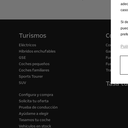
adec
caso
Si d
pued
Turismos
Comerc
pref
Eléctricos
Configurado
Polí
Híbridos enchufables
Gama de vehí
GSE
Furgón para
Coches pequeños
Furgón para 
Coches familiares
Transformac
Sports Tourer
Tasa tu
SUV
Configura y compra
Solicita tu oferta
Prueba de conducción
Ayúdame a elegir
Tasamos tu coche
Vehículos en stock