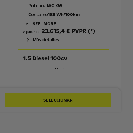
Potencia
N/C KW
Consumo
185 Wh/100km
SEE_MORE
23.615,4 € PVPR (*)
A partir de
Más detalles
1.5 Diesel 100cv
Carburante
Diésel
Caja de cambios
Manual
Potencia
75 KW
Consumo mixto WLTP
5.3 l/100*
SELECCIONAR
25.739,82 € PVPR (*)
A partir de
Más detalles