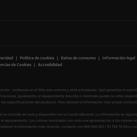
ivacidad
Política de cookies
Datos de consumo
Información legal
encias de Cookies
Accesibilidad
mación contenida en el Sitio sea correcta y esté actualizada. Opel garantiza la exact
ificaciones, igualmente, el equipamiento descrito o mostrado puede no estar dispon
 las especificaciones del producto. Para obtener la información más actual contacte
 no incluido de serie y disponible con un coste adicional. La información es vigen
y el equipamiento. Los colores mostrados son solo una aproximación a los colores rea
a obtener la información más reciente, contacte con 800 000 921 / 91 754 70 94 o co