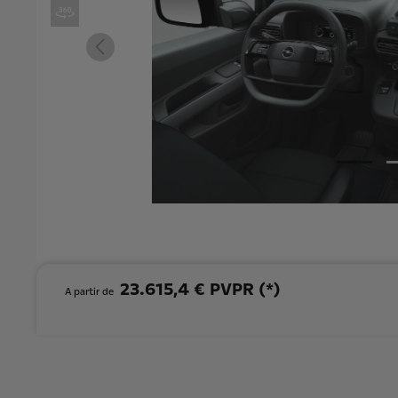
23.615,4 € PVPR (*)
A partir de