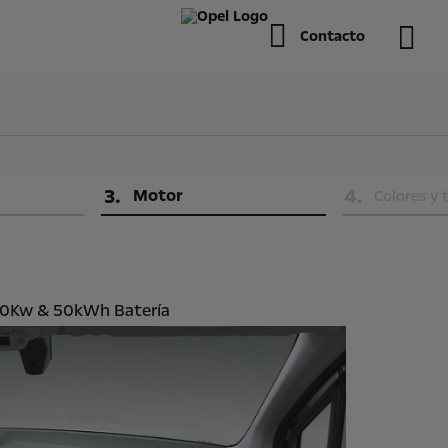
Contacto
3
.
4
.
Motor
Colores y 
100Kw & 50kWh Batería