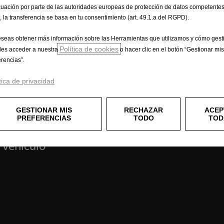
uación por parte de las autoridades europeas de protección de datos competentes
, la transferencia se basa en tu consentimiento (art. 49.1.a del RGPD).
eseas obtener más información sobre las Herramientas que utilizamos y cómo gesti
Política de cookies
es acceder a nuestra
o hacer clic en el botón “Gestionar mis
iales
Experiencia Opel
erencias”.
r
e-Movilidad
tica de privacidad
culos comerciales
OpelConnect
 carga
Prototipos
GESTIONAR MIS
RECHAZAR
ACEP
pasajeros
Opel classic
PREFERENCIAS
TODO
TOD
iones
Campañas
Opel Lifestyle Shop
 vehículo