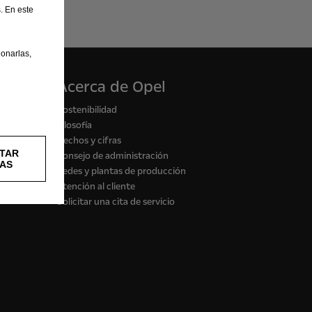
. En este
onarlas,
Acerca de Opel
Sostenibilidad
Filosofía
Hechos y cifras
TAR
Consejo de administración
AS
Sedes y plantas de producción
Atención al cliente
Solicitar una cita de servicio