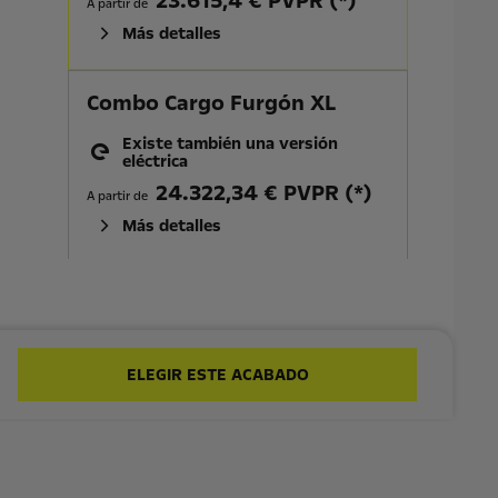
23.615,4 € PVPR (*)
A partir de
Más detalles
Combo Cargo Furgón XL
Existe también una versión
eléctrica
24.322,34 € PVPR (*)
A partir de
Más detalles
Combo Cargo Furgón M
25.739,82 € PVPR (*)
A partir de
Más detalles
ELEGIR ESTE ACABADO
Combo Cargo Furgón M Tech
28.537,42 € PVPR (*)
A partir de