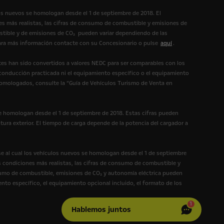
os nuevos se homologan desde el 1 de septiembre de 2018. El
s más realistas, las cifras de consumo de combustible y emisiones de
tible y de emisiones de CO₂ pueden variar dependiendo de las
 Para más información contacte con su Concesionario o pulse
aquí
.
es han sido convertidos a valores NEDC para ser comparables con los
 conducción practicada ni el equipamiento específico o el equipamiento
homologados, consulte la “Guía de Vehículos Turismo de Venta en
e homologan desde el 1 de septiembre de 2018. Estas cifras pueden
tura exterior. El tiempo de carga depende de la potencia del cargador a
e al cual los vehículos nuevos se homologan desde el 1 de septiembre
 condiciones más realistas, las cifras de consumo de combustible y
umo de combustible, emisiones de CO₂ y autonomía eléctrica pueden
ento específico, el equipamiento opcional incluido, el formato de los
1
Hablemos juntos