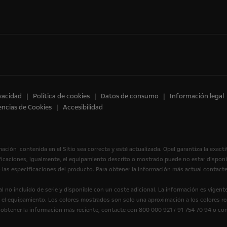
ivacidad
Política de cookies
Datos de consumo
Información legal
encias de Cookies
Accesibilidad
mación contenida en el Sitio sea correcta y esté actualizada. Opel garantiza la exact
ificaciones, igualmente, el equipamiento descrito o mostrado puede no estar dispon
 las especificaciones del producto. Para obtener la información más actual contacte
 no incluido de serie y disponible con un coste adicional. La información es vigen
y el equipamiento. Los colores mostrados son solo una aproximación a los colores rea
a obtener la información más reciente, contacte con 800 000 921 / 91 754 70 94 o co