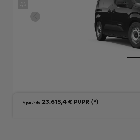
23.615,4 € PVPR (*)
A partir de