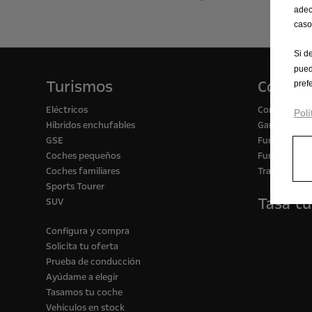
adec
caso
Si d
pued
Turismos
Comerc
pref
Eléctricos
Configurado
Polí
Híbridos enchufables
Gama de vehí
GSE
Furgón para
Coches pequeños
Furgón para 
Coches familiares
Transformac
Sports Tourer
Tasa tu
SUV
Configura y compra
Solicita tu oferta
Prueba de conducción
Ayúdame a elegir
Tasamos tu coche
Vehículos en stock