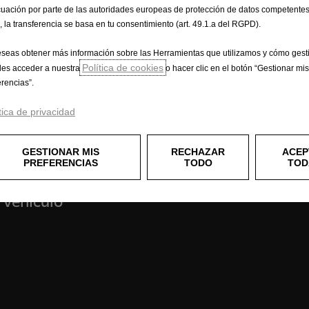
uación por parte de las autoridades europeas de protección de datos competentes
, la transferencia se basa en tu consentimiento (art. 49.1.a del RGPD).
eseas obtener más información sobre las Herramientas que utilizamos y cómo gesti
Política de cookies
es acceder a nuestra
o hacer clic en el botón “Gestionar mis
iales
Experiencia Opel
erencias”.
r
e-Movilidad
tica de privacidad
culos comerciales
OpelConnect
 carga
Prototipos
GESTIONAR MIS
RECHAZAR
ACEP
pasajeros
Opel classic
PREFERENCIAS
TODO
TOD
iones
Campañas
Opel Lifestyle Shop
 vehículo