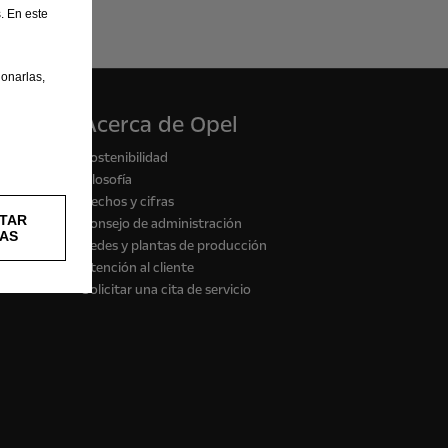
. En este
onarlas,
Acerca de Opel
Sostenibilidad
Filosofía
Hechos y cifras
TAR
Consejo de administración
AS
Sedes y plantas de producción
Atención al cliente
Solicitar una cita de servicio