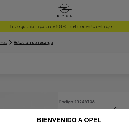
Envío gratuito a partir de 109 €. En el momento del pago.
res
Estación de recarga
Codigo
23248796
ESTACIÓ
BIENVENIDO A OPEL