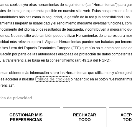
444,32 €
izamos cookies y/u otras herramientas de seguimiento (las “Herramientas”) para ga
IVA/unidad
rutes de la mejor experiencia posible en nuestro sitio web. Estas nos permiten ofrec
P
ionalidades básicas como la seguridad, la gestión de la red y la accesibilidad.Las
r
-
+
Producto sin 
amientas mejoran la usabilidad y el rendimiento mediante diversas funciones, com
i
nocimiento del idioma o los resultados de búsqueda, y contribuyen a mejorar lo qu
Q
c
cemos. Nuestro sitio web también puede utilizar Herramientas de terceros para mos
u
icidad más relevante para ti. Algunas Herramientas pueden ser tratadas por tercer
e
a
aíses fuera del Espacio Económico Europeo (EEE) que aún no cuentan con una de
i
Compra ahora, paga después
uación por parte de las autoridades europeas de protección de datos competentes
n
s
, la transferencia se basa en tu consentimiento (art. 49.1.a del RGPD).
t
4
i
4
eseas obtener más información sobre las Herramientas que utilizamos y cómo gesti
t
4
Política de cookies
es acceder a nuestra
o hacer clic en el botón “Gestionar mis
de instalar en el garaje para recargar cómodamente los acumula
y
,
erencias”.
o
u
3
p
tica de privacidad
2
d
€
a
I
GESTIONAR MIS
RECHAZAR
ACEP
t
PREFERENCIAS
TODO
TOD
V
e
A